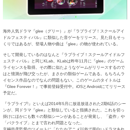
海外人気ドラマ『glee（グリー）』が『ラブライブ！スクールアイ
ドルフェスティバル』に類似した音ゲーをリリース。見た目もそっ
くりではあるが、登場人物や曲は『glee』の物が使われている。
そして開発しているのはなんと『ラブライブ！スクールアイドルフ
ェスティバル』と同じKLab。KLabは昨年11月に『glee』のゲーム
ライセンスを取得。その際に似たようなゲームがリリースするので
はと憶測が飛び交ったが、まさかの類似ゲームである。もちろんラ
イセンス作品なのでなんの問題もない。このゲームのタイトルは
『Glee Forever！』で事前登録受付中。iOSとAndroidにてリリース
予定だ。
『ラブライブ!』といえば2014年5月に放送放送された2期6話のシー
ンが、同ドラマ『glee』と類似していると指摘された。これを切っ
掛けにほかにも数々の類似シーンがあることが発覚し、「盗作」や
「パクライブ」とまで言われ問題となった。
京極尚彦監督のツイートに「なたかアニメ以外で面白いドラマあれ