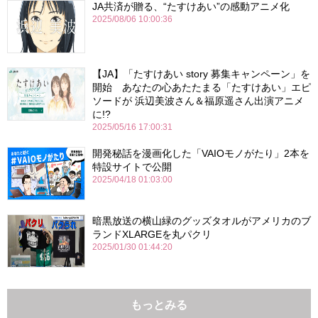
JA共済が贈る、“たすけあい”の感動アニメ化
2025/08/06 10:00:36
【JA】「たすけあい story 募集キャンペーン」を
開始 あなたの心あたたまる「たすけあい」エピ
ソードが 浜辺美波さん＆福原遥さん出演アニメ
に!?
2025/05/16 17:00:31
開発秘話を漫画化した「VAIOモノがたり」2本を
特設サイトで公開
2025/04/18 01:03:00
暗黒放送の横山緑のグッズタオルがアメリカのブ
ランドXLARGEを丸パクリ
2025/01/30 01:44:20
もっとみる