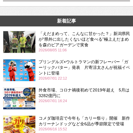
新着記事
「えだまめって、こんなに甘かった？」新潟県民
が“県外に出したくないほど食べる”極上えだまめ
を森のビアガーデンで実食
2026/08/05 11:06
プリングルズ×ウルトラマンの新フレーバー「ガ
ーリックバター」発表 片寄涼太さんが祝福イベ
ントに登場
2026/07/01 22:12
外食市場、コロナ禍後初めて2019年超え 5月は
3282億円に
2026/07/01 16:24
コメダ珈琲店で今年も「カリー祭り」開催 新作
カリーナンドッグなど全6品が季節限定で登場
2026/06/16 15:52