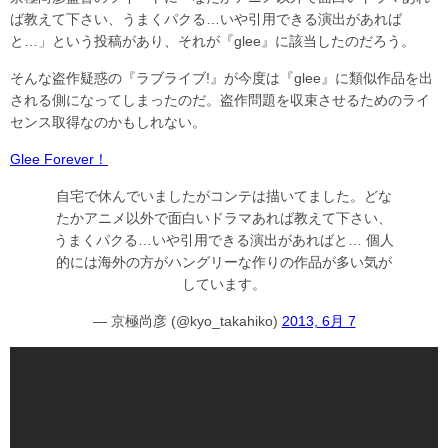
ば教えて下さい、うまくパクる…いや引用できる演出があれば
と…」という投稿があり、それが『glee』に該当したのだろう。
そんな盗作疑惑の『ラブライブ!』が今度は『glee』に類似作品を出
される側になってしまったのだ。盗作問題を収束させるためのライ
センス取得なのかもしれない。
Glee Forever！
自宅で休んでいましたがコンテは描いてました。どな
たかアニメ以外で面白いドラマあれば教えて下さい、
うまくパクる…いや引用できる演出があればと… 個人
的には海外の方がハングリーな作りの作品が多い気が
しています。
— 京極尚彦 (@kyo_takahiko)
2013, 6月 7