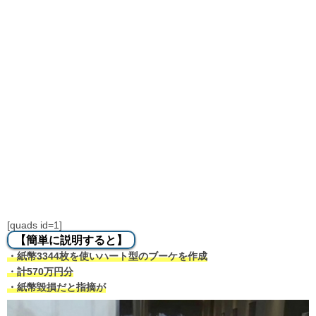
[quads id=1]
【簡単に説明すると】
・紙幣3344枚を使いハート型のブーケを作成
・計570万円分
・紙幣毀損だと指摘が