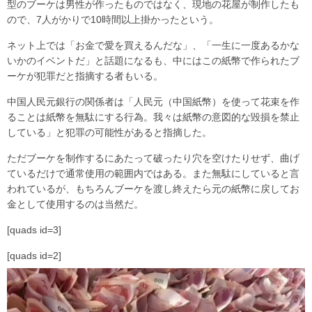
型のブーケは男性が作ったものではなく、現地の花屋が制作したも
ので、7人がかりで10時間以上掛かったという。
ネット上では「お金で愛を買えるんだな」、「一生に一度あるかな
いかのイベントだ」と話題になるも、中にはこの紙幣で作られたブ
ーケが犯罪だと指摘する者もいる。
中国人民元銀行の関係者は「人民元（中国紙幣）を使って花束を作
ることは紙幣を無駄にする行為。我々は紙幣の意図的な毀損を禁止
している」と犯罪の可能性があると指摘した。
ただブーケを制作するにあたって破ったり穴を空けたりせず、曲げ
ているだけで通常使用の範囲内ではある。また無駄にしていると言
われているが、もちろんブーケを渡し終えたら元の紙幣に戻してお
金として使用するのは当然だ。
[quads id=3]
[quads id=2]