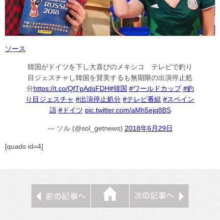
ソース
韓国がドイツを下し大喜びのメキシコ テレビで釣り
目ジェスチャし韓国を賛美するも無期限の出演停止処
分
https://t.co/QfTpAdsFDH
#韓国
#ワールドカップ
#釣
り目ジェスチャ
#出演停止処分
#テレビ番組
#スペイン
語
#ドイツ
pic.twitter.com/aMh5ejq8BS
— ソル (@sol_getnews)
2018年6月29日
[quads id=4]