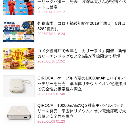
ーリックバター」発表 片寄涼太さんが祝福イベ
ントに登場
2026/07/01 22:12
外食市場、コロナ禍後初めて2019年超え 5月は
3282億円に
2026/07/01 16:24
コメダ珈琲店で今年も「カリー祭り」開催 新作
カリーナンドッグなど全6品が季節限定で登場
2026/06/16 15:52
QIROCA、ケーブル内蔵の10000mAhモバイルバ
ッテリーを発売 準固体リチウムイオン電池採用
で安全性と携帯性を両立
2026/06/09 01:40
QIROCA、10000mAhのQi2対応モバイルバッテ
リーを発売 準固体リチウムイオン電池搭載で大
容量と安全性を両立
2026/06/09 01:23