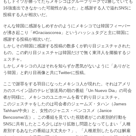
もしドイツが勝ってたらメキシコはグループリーグで2勝していても
16強進出できなかった可能性があった」と感謝する人で溢れSNSに
投稿する人が相次いだ。
そんな韓国に感謝をしめすかのようにメキシコでは韓国フィーバー
が沸き起こり「#Graciascorea」というハッシュタグと主に韓国に
感謝する投稿が相次いだ。
しかしその韓国に感謝する投稿の数多くが釣り目ジェスチャされた
もの。この釣り目ジェスチャは韓国だけで無く東洋人を揶揄するジ
ェスチャ。
しかしメキシコの人はそれを知らずか悪気がないように「ありがと
う韓国」と釣り目画像と共にTwitterに投稿。
ここで謝罪をする羽目になったメキシコ人が現れた。それはアメリ
カのスペイン語のテレビ放送局の朝の番組『Un Nuevo Dia』の司会
者が同様に、メキシコのユニホームを着て釣り目ジェスチャ。
このジェスチャをしたのは司会者のジェームズ・タハン（James
Tahhan/中央）と、女性のジャニス・ベンコスメ（Janice
Bencosme/左）。この番組を見ていた視聴者がこの差別的行動を
SNSに共有したところ少しばかり拡散し問題となってしまい「人種
差別するあなたの番組は大丈夫か？」、「人種差別したものは解雇