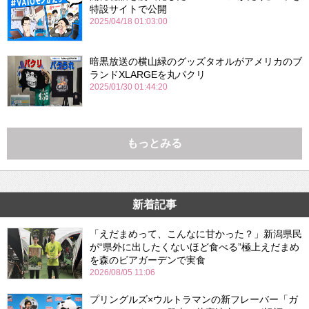
特設サイトで公開
2025/04/18 01:03:00
暗黒放送の横山緑のグッズタオルがアメリカのブ
ランドXLARGEを丸パクリ
2025/01/30 01:44:20
もっとみる
新着記事
「えだまめって、こんなに甘かった？」新潟県民
が“県外に出したくないほど食べる”極上えだまめ
を森のビアガーデンで実食
2026/08/05 11:06
プリングルズ×ウルトラマンの新フレーバー「ガ