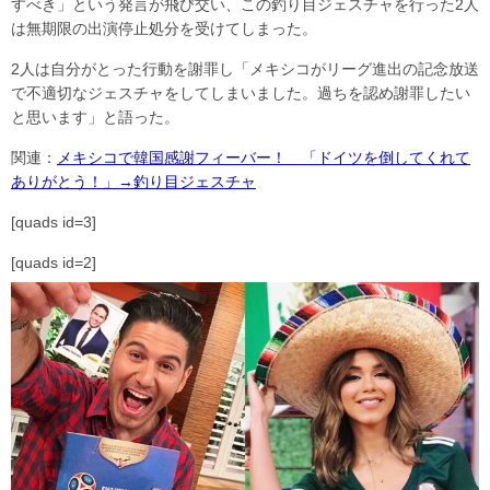
すべき」という発言が飛び交い、この釣り目ジェスチャを行った2人
は無期限の出演停止処分を受けてしまった。
2人は自分がとった行動を謝罪し「メキシコがリーグ進出の記念放送
で不適切なジェスチャをしてしまいました。過ちを認め謝罪したい
と思います」と語った。
関連：
メキシコで韓国感謝フィーバー！ 「ドイツを倒してくれて
ありがとう！」→釣り目ジェスチャ
[quads id=3]
[quads id=2]