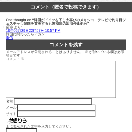
コメント（匿名で投稿できます）
One thought on “韓国がドイツを下し大喜びのメキシコ テレビで釣り目ジ
ェスチャし韓国を賛美するも無期限の出演停止処分”
匿名
より:
18年06月29日22時57分 10:57 PM
韓国に関わったらアカン
返信
コメントを残す
メールアドレスが公開されることはありません。
※
が付いている欄は必須
項目です
コメント
※
名前
メール
サイト
上に表示された文字を入力してください。