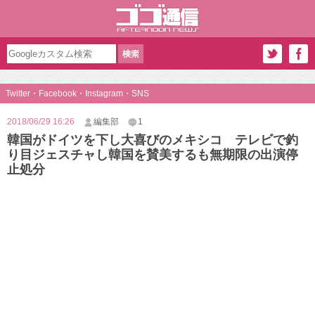
Twitter・Facebook・Instagram・SNS
2018/06/29 16:26
編集部
1
韓国がドイツを下し大喜びのメキシコ テレビで釣
り目ジェスチャし韓国を賛美するも無期限の出演停
止処分