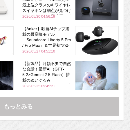
最上位クラスのAIワイヤレ
スイヤホンは弱点が見つけ
づらいくらいの完成度にび
2026/05/30 04:56:19
びった ノイキャン性能は
Bose並み
【Anker】独自AIチップ搭
載の最高峰モデル
「Soundcore Liberty 5 Pro
/ Pro Max」＆世界初*の2-
in-1イヤホン「AeroFit 2
2026/05/27 04:51:10
Pro」が同時一挙登場！
【新製品】月額不要で自然
な会話！最新AI（GPT-
5.2×Gemini 2.5 Flash）搭
載のぬいぐるみ
「KOTTI」、Makuakeで先
2026/05/25 09:45:21
行販売開始
もっとみる