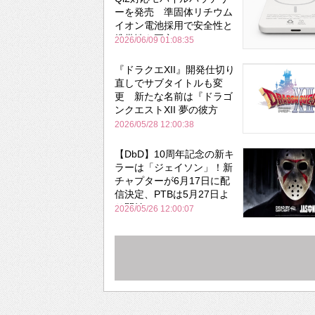
ーを発売 準固体リチウム
イオン電池採用で安全性と
携帯性を両立
2026/06/09 01:08:35
『ドラクエXII』開発仕切り
直しでサブタイトルも変
更 新たな名前は『ドラゴ
ンクエストXII 夢の彼方
へ』
2026/05/28 12:00:38
【DbD】10周年記念の新キ
ラーは「ジェイソン」！新
チャプターが6月17日に配
信決定、PTBは5月27日よ
り開始
2026/05/26 12:00:07