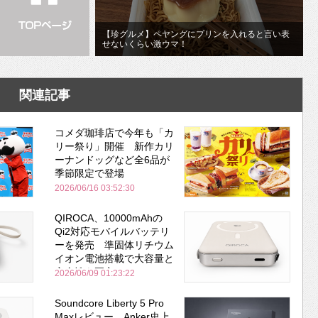
【珍グルメ】ペヤングにプリンを入れると言い表
せないくらい激ウマ！
関連記事
コメダ珈琲店で今年も「カ
リー祭り」開催 新作カリ
ーナンドッグなど全6品が
季節限定で登場
2026/06/16 03:52:30
QIROCA、10000mAhの
Qi2対応モバイルバッテリ
ーを発売 準固体リチウム
イオン電池搭載で大容量と
安全性を両立
2026/06/09 01:23:22
Soundcore Liberty 5 Pro
Maxレビュー Anker史上