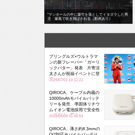
"マンホールの中に爆竹を落としてイタズラした男
児 爆風で吹き飛ばされる（動画あり）
プリングルズ×ウルトラマ
ンの新フレーバー「ガーリ
ックバター」発表 片寄涼
太さんが祝福イベントに登
場
2026/07/01 10:12:21
QIROCA、ケーブル内蔵の
10000mAhモバイルバッテ
リーを発売 準固体リチウ
ムイオン電池採用で安全性
と携帯性を両立
2026/06/09 01:40:54
QIROCA、薄さ約8.3mmの
Qi2対応モバイルバッテリ