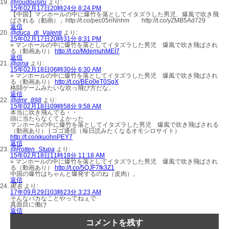
@roudousiru
より:
15年02月17日20時24分 8:24 PM
【中国】マンホールの中に爆竹を落としてイタズラした男児、爆風で吹き飛
ばされる（動画）」http://t.co/pec05nNnhm http://t.co/yZMB5Ad729
返信
@duca_di_Valenti
より:
15年02月17日20時31分 8:31 PM
» マンホールの中に爆竹を落としてイタズラした男児 爆風で吹き飛ばされ
る（動画あり）
http://t.co/MdemuhMEI7
返信
@qina
より:
15年02月18日06時30分 6:30 AM
» マンホールの中に爆竹を落としてイタズラした男児 爆風で吹き飛ばされ
る（動画あり）
http://t.co/BEo0eT0SgX
格闘ゲームみたいな吹っ飛び方だな。
返信
@dmr_898
より:
15年02月18日09時58分 9:58 AM
本当に吹き飛んでる・・
頭に当たらなくてよかった
マンホールの中に爆竹を落としてイタズラした男児 爆風で吹き飛ばされる
（動画あり） | ゴゴ通信（毎日読みたくなるオモシロサイト）
http://t.co/xkuohnPEY7
返信
@Rotten_Stupa
より:
15年02月18日11時18分 11:18 AM
» マンホールの中に爆竹を落としてイタズラした男児 爆風で吹き飛ばされ
る（動画あり）
http://t.co/5QJF7fk3Z1
中国の爆竹はちゃんと爆発するのね（皮肉）。
返信
匿名
より:
17年09月29日03時23分 3:23 AM
そんなバカなことやってねぇで
真面目に働け
返信
コメントを残す