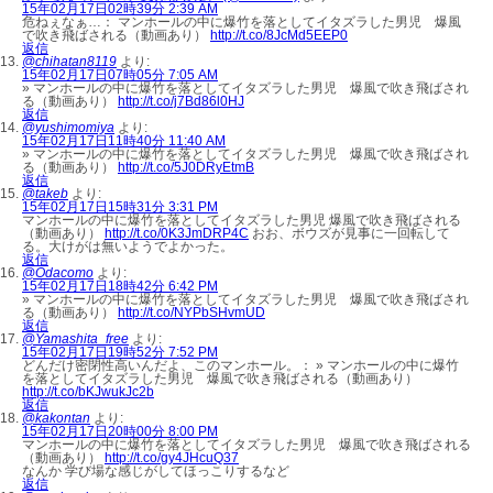
15年02月17日02時39分 2:39 AM
危ねぇなぁ…： マンホールの中に爆竹を落としてイタズラした男児 爆風
で吹き飛ばされる（動画あり）
http://t.co/8JcMd5EEP0
返信
@chihatan8119
より:
15年02月17日07時05分 7:05 AM
» マンホールの中に爆竹を落としてイタズラした男児 爆風で吹き飛ばされ
る（動画あり）
http://t.co/j7Bd86l0HJ
返信
@yushimomiya
より:
15年02月17日11時40分 11:40 AM
» マンホールの中に爆竹を落としてイタズラした男児 爆風で吹き飛ばされ
る（動画あり）
http://t.co/5J0DRyEtmB
返信
@takeb
より:
15年02月17日15時31分 3:31 PM
マンホールの中に爆竹を落としてイタズラした男児 爆風で吹き飛ばされる
（動画あり）
http://t.co/0K3JmDRP4C
おお、ボウズが見事に一回転して
る。大けがは無いようでよかった。
返信
@Odacomo
より:
15年02月17日18時42分 6:42 PM
» マンホールの中に爆竹を落としてイタズラした男児 爆風で吹き飛ばされ
る（動画あり）
http://t.co/NYPbSHvmUD
返信
@Yamashita_free
より:
15年02月17日19時52分 7:52 PM
どんだけ密閉性高いんだよ、このマンホール。： » マンホールの中に爆竹
を落としてイタズラした男児 爆風で吹き飛ばされる（動画あり）
http://t.co/bKJwukJc2b
返信
@kakontan
より:
15年02月17日20時00分 8:00 PM
マンホールの中に爆竹を落としてイタズラした男児 爆風で吹き飛ばされる
（動画あり）
http://t.co/gy4JHcuQ37
なんか 学び場な感じがしてほっこりするなど
返信