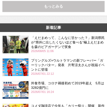
もっとみる
新着記事
「えだまめって、こんなに甘かった？」新潟県民
が“県外に出したくないほど食べる”極上えだまめ
を森のビアガーデンで実食
2026/08/05 11:06
プリングルズ×ウルトラマンの新フレーバー「ガ
ーリックバター」発表 片寄涼太さんが祝福イベ
ントに登場
2026/07/01 22:12
外食市場、コロナ禍後初めて2019年超え 5月は
3282億円に
2026/07/01 16:24
コメダ珈琲店で今年も「カリー祭り」開催 新作