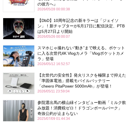
の彼方へ』
2026/05/28 00:00:38
【DbD】10周年記念の新キラーは「ジェイソ
ン」！新チャプターが6月17日に配信決定、PTB
は5月27日より開始
2026/05/26 00:00:07
スマホじゃ撮れない“動き”まで映える。ポケット
に入る次世代4K Vlogカメラ「Vlogポケットカメ
ラ」登場
2026/05/12 16:52:57
【次世代の安全性】発火リスクを極限まで抑えた
「準固体電池」搭載モバイルバッテリー
「cheero PitaPower 5000mAh」が登場！
2026/05/11 23:59:04
参院選出馬の横山緑インタビュー動画「ミルク飲
み放題！消費税ゼロ！ドラゴンボールパーク」
奇抜公約が止まらない
2025/07/09 01:44:34