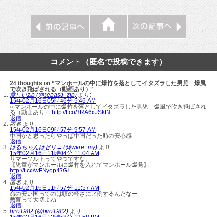
コメント（匿名で投稿できます）
24 thoughts on “マンホールの中に爆竹を落としてイタズラした男児 爆風
で吹き飛ばされる（動画あり）”
愛しいzip (@sebasu_zip)
より:
15年02月16日05時46分 5:46 AM
» マンホールの中に爆竹を落としてイタズラした男児 爆風で吹き飛ばされ
る（動画あり）
http://t.co/3RA6oJSktN
返信
匿名
より:
15年02月16日09時57分 9:57 AM
中国かと思ったらやっぱ中国だった時の安心感
返信
はるちゃんはゼリ→ (@were_my)
より:
15年02月16日11時04分 11:04 AM
サマーソルトってやつですな。
【児童がマンホールに爆竹を入れてマンホール爆発】
http://t.co/wFNyep47GI
返信
匿名
より:
15年02月16日11時57分 11:57 AM
命の安い国ってのは頭の軽さに比例するんだなー
教育って大切よね
返信
hiro1982 (@hiro1982)
より:
15年02月16日12時58分 12:58 PM