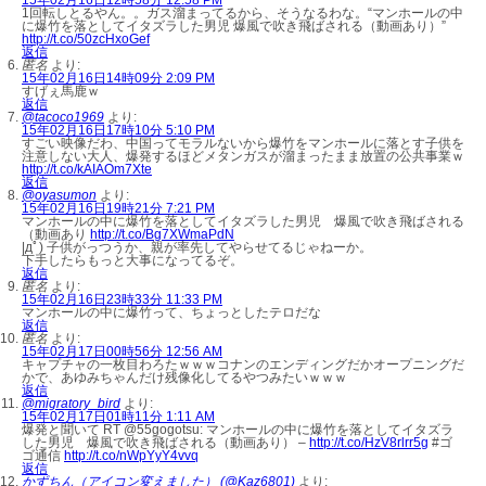
1回転しとるやん。。ガス溜まってるから、そうなるわな。“マンホールの中
に爆竹を落としてイタズラした男児 爆風で吹き飛ばされる（動画あり）”
http://t.co/50zcHxoGef
返信
匿名
より:
15年02月16日14時09分 2:09 PM
すげぇ馬鹿ｗ
返信
@tacoco1969
より:
15年02月16日17時10分 5:10 PM
すごい映像だわ、中国ってモラルないから爆竹をマンホールに落とす子供を
注意しない大人、爆発するほどメタンガスが溜まったまま放置の公共事業ｗ
http://t.co/kAIAOm7Xte
返信
@oyasumon
より:
15年02月16日19時21分 7:21 PM
マンホールの中に爆竹を落としてイタズラした男児 爆風で吹き飛ばされる
（動画あり
http://t.co/Bg7XWmaPdN
|дﾟ) 子供がっつうか、親が率先してやらせてるじゃねーか。
下手したらもっと大事になってるぞ。
返信
匿名
より:
15年02月16日23時33分 11:33 PM
マンホールの中に爆竹って、ちょっとしたテロだな
返信
匿名
より:
15年02月17日00時56分 12:56 AM
キャプチャの一枚目わろたｗｗｗコナンのエンディングだかオープニングだ
かで、あゆみちゃんだけ残像化してるやつみたいｗｗｗ
返信
@migratory_bird
より:
15年02月17日01時11分 1:11 AM
爆発と聞いて RT @55gogotsu: マンホールの中に爆竹を落としてイタズラ
した男児 爆風で吹き飛ばされる（動画あり） –
http://t.co/HzV8rlrr5g
#ゴ
ゴ通信
http://t.co/nWpYyY4vvq
返信
かずちん（アイコン変えました） (@Kaz6801)
より: