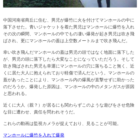
中国河南省商丘に住む、男児が爆竹に火を付けてマンホールの中に
落下させた。青いジャケットを着た男児はマンホールに爆竹を入れ
その次の瞬間、マンホールの中でもの凄い爆発が起き男児は吹き飛
ばされ、更にマンホールの蓋は上空数メートルまで吹き飛んだ。
幸い吹き飛んだマンホールの蓋は男児の頭ではなく地面に落下した
が、男児の頭に落下したら大変なことになっていただろう。そして
吹き飛ばされた男児も幸運にマンホールの穴に落ちること無く、近
くに居た大人に抱えられており軽傷で済んだという。マンホールの
蓋があったことにより、マンホール内の爆風が直撃せずに助かった
のだろうか。爆発した原因は、マンホールの中のメタンガスが原因
と思われる。
近くに大人（親？）が居るにも関わらずこのような遊びをさせ危険
な目に遭わせ、責任を問われそうだ。
これらの動画は監視カメラが捉えており、見ることが可能。
マンホールに爆竹を入れて爆発