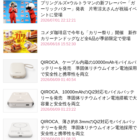
プリングルズ×ウルトラマンの新フレーバー「ガ
ーリックバター」発表 片寄涼太さんが祝福イベ
ントに登場
2026/07/01 22:12:21
コメダ珈琲店で今年も「カリー祭り」開催 新作
カリーナンドッグなど全6品が季節限定で登場
2026/06/16 15:52:30
QIROCA、ケーブル内蔵の10000mAhモバイルバ
ッテリーを発売 準固体リチウムイオン電池採用
で安全性と携帯性を両立
2026/06/09 01:40:54
QIROCA、10000mAhのQi2対応モバイルバッテ
リーを発売 準固体リチウムイオン電池搭載で大
容量と安全性を両立
2026/06/09 01:23:22
QIROCA、薄さ約8.3mmのQi2対応モバイルバッ
テリーを発売 準固体リチウムイオン電池採用で
安全性と携帯性を両立
2026/06/09 01:08:35