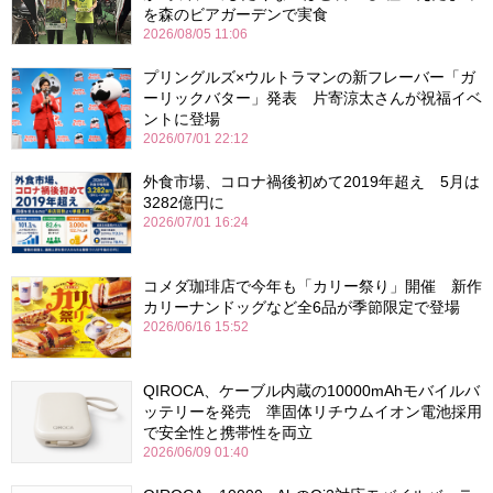
を森のビアガーデンで実食
2026/08/05 11:06
プリングルズ×ウルトラマンの新フレーバー「ガ
ーリックバター」発表 片寄涼太さんが祝福イベ
ントに登場
2026/07/01 22:12
外食市場、コロナ禍後初めて2019年超え 5月は
3282億円に
2026/07/01 16:24
コメダ珈琲店で今年も「カリー祭り」開催 新作
カリーナンドッグなど全6品が季節限定で登場
2026/06/16 15:52
QIROCA、ケーブル内蔵の10000mAhモバイルバ
ッテリーを発売 準固体リチウムイオン電池採用
で安全性と携帯性を両立
2026/06/09 01:40