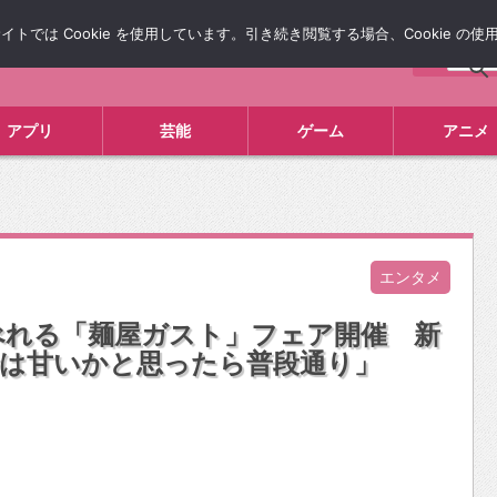
では Cookie を使用しています。引き続き閲覧する場合、Cookie の
について
広告掲載について
お問い合わせ
タレコミ
アプリ
芸能
ゲーム
アニメ
エンタメ
べれる「麺屋ガスト」フェア開催 新
活は甘いかと思ったら普段通り」