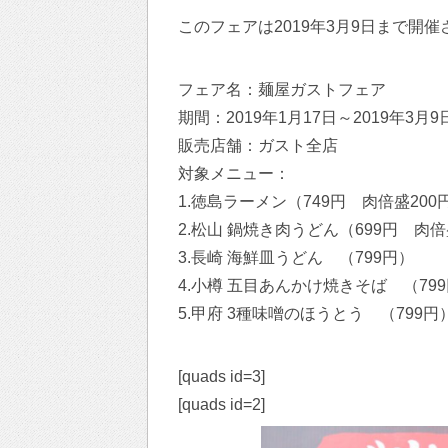
このフェアは2019年3月9日まで開
フェア名：麺屋ガストフェア
期間：2019年1月17日～2019年3
販売店舗：ガスト全店
対象メニュー：
1.徳島ラーメン（749円 肉倍盛200
2.松山 鍋焼き肉うどん（699円 肉倍
3.長崎 海鮮皿うどん （799円）
4.小樽 五目あんかけ焼きそば （79
5.甲府 3種味噌のほうとう （799円
[quads id=3]
[quads id=2]