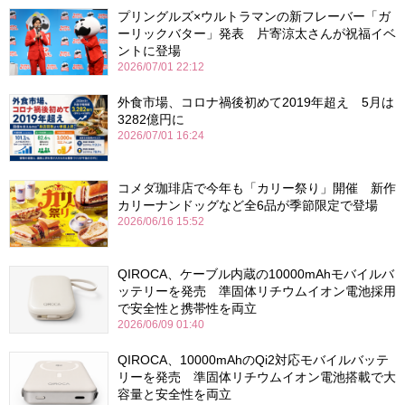
プリングルズ×ウルトラマンの新フレーバー「ガ
ーリックバター」発表 片寄涼太さんが祝福イベ
ントに登場
2026/07/01 22:12
外食市場、コロナ禍後初めて2019年超え 5月は
3282億円に
2026/07/01 16:24
コメダ珈琲店で今年も「カリー祭り」開催 新作
カリーナンドッグなど全6品が季節限定で登場
2026/06/16 15:52
QIROCA、ケーブル内蔵の10000mAhモバイルバ
ッテリーを発売 準固体リチウムイオン電池採用
で安全性と携帯性を両立
2026/06/09 01:40
QIROCA、10000mAhのQi2対応モバイルバッテ
リーを発売 準固体リチウムイオン電池搭載で大
容量と安全性を両立