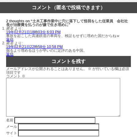
コメント（匿名で投稿できます）
2 thoughts on “土木工事作業中に穴に落下して怪我をした従業員 会社社
長が治療費を払うのが嫌で生き埋めに”
匿名
より:
19年02月21日18時03分 6:03 PM
事故を起こした高速鉄道の車両を、検証もせずに埋めた国だからねｗ
返信
匿名
より:
19年02月21日22時58分 10:58 PM
掘るより埋めるほうが早いのに定評のある中国。
返信
コメントを残す
メールアドレスが公開されることはありません。
※
が付いている欄は必須
項目です
コメント
※
名前
メール
サイト