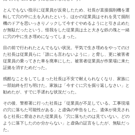
とんでもない指示に従業員が反発したため、社長が直接掘削機を運
転して穴の中に土を入れたという。ほかの従業員はそれを見て掘削
機のドアを思いっきりノックして今すぐやめるようにと引き止めた
が無駄だったという。怪我をした従業員は土と大きな鉄の塊と一緒
に穴の中に生き埋めになってしまった。
目の前で行われたとんでもない状況。平気で生き埋めをやってのけ
た社長は従業員らに「誰にも言わないように」と脅し、更に被害者
従業員の乗ってきた車を廃車にした。被害者従業員が作業場に来た
証拠を消すためだった。
残酷なことをしてしまった社長は不安で耐えられなくなり、家族に
一部始終を打ち明けた。家族は「今すぐに穴を掘り返しなさい」と
勧めたが、すでに手遅れな状況だった。
その後、警察署に行った社長は「従業員が不足している。工事現場
の穴に落ちた可能性がある」と虚偽の申告をした。遺体が発見され
ると社長に脅迫された従業員も「穴に落ちたのは見ていない。どの
ように落下したのか分からない」と虚偽の証言をしたが、無駄だっ
た。