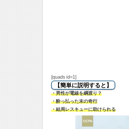
[quads id=1]
【簡単に説明すると】
・男性が電線を綱渡り？
・酔っ払った末の奇行
・結局レスキューに助けられる