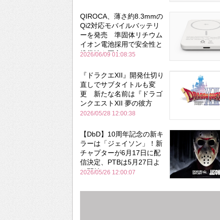
QIROCA、薄さ約8.3mmの
Qi2対応モバイルバッテリ
ーを発売 準固体リチウム
イオン電池採用で安全性と
携帯性を両立
2026/06/09 01:08:35
『ドラクエXII』開発仕切り
直しでサブタイトルも変
更 新たな名前は『ドラゴ
ンクエストXII 夢の彼方
へ』
2026/05/28 12:00:38
【DbD】10周年記念の新キ
ラーは「ジェイソン」！新
チャプターが6月17日に配
信決定、PTBは5月27日よ
り開始
2026/05/26 12:00:07