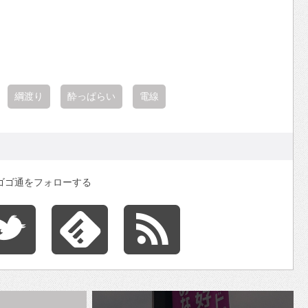
綱渡り
酔っぱらい
電線
ゴゴ通をフォローする