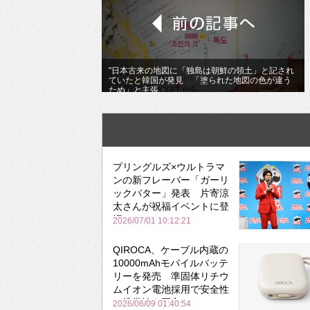
"日本古来の地図に「独島は朝鮮の領土」と記され
ていたと韓国が発見 「塗られた地図の色が違う
ため」と主張
プリングルズ×ウルトラマ
ンの新フレーバー「ガーリ
ックバター」発表 片寄涼
太さんが祝福イベントに登
場
2026/07/01 10:12:21
QIROCA、ケーブル内蔵の
10000mAhモバイルバッテ
リーを発売 準固体リチウ
ムイオン電池採用で安全性
と携帯性を両立
2026/06/09 01:40:54