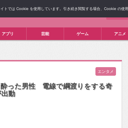
では Cookie を使用しています。引き続き閲覧する場合、Cookie の
について
広告掲載について
お問い合わせ
タレコミ
アプリ
芸能
ゲーム
アニメ
エンタメ
て酔った男性 電線で綱渡りをする奇
が出動