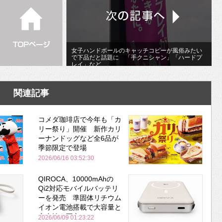
女子ハンドボールのキャッチコピーが風俗みたい
で下品だと話題に 「手クニシャン」「ハードプ
レイ」など
関連記事
コメダ珈琲店で今年も「カ
リー祭り」開催 新作カリ
ーナンドッグなど全6品が
季節限定で登場
2026/06/16 03:52:30
QIROCA、10000mAhの
Qi2対応モバイルバッテリ
ーを発売 準固体リチウム
イオン電池搭載で大容量と
安全性を両立
2026/06/09 01:23:22