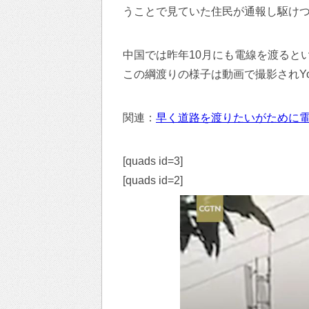
うことで見ていた住民が通報し駆け
中国では昨年10月にも電線を渡ると
この綱渡りの様子は動画で撮影されYo
関連：
早く道路を渡りたいがために
[quads id=3]
[quads id=2]