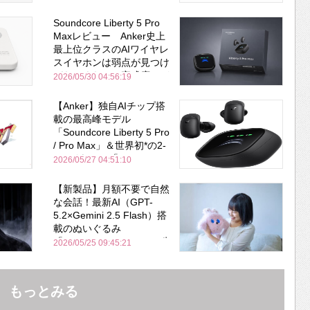
Soundcore Liberty 5 Pro
Maxレビュー Anker史上
最上位クラスのAIワイヤレ
スイヤホンは弱点が見つけ
づらいくらいの完成度にび
2026/05/30 04:56:19
びった ノイキャン性能は
Bose並み
【Anker】独自AIチップ搭
載の最高峰モデル
「Soundcore Liberty 5 Pro
/ Pro Max」＆世界初*の2-
in-1イヤホン「AeroFit 2
2026/05/27 04:51:10
Pro」が同時一挙登場！
【新製品】月額不要で自然
な会話！最新AI（GPT-
5.2×Gemini 2.5 Flash）搭
載のぬいぐるみ
「KOTTI」、Makuakeで先
2026/05/25 09:45:21
行販売開始
もっとみる