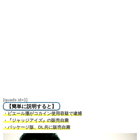
[quads id=1]
【簡単に説明すると】
・ピエール瀧がコカイン使用容疑で逮捕
・『ジャッジアイズ』の販売自粛
・パッケージ版、DL共に販売自粛