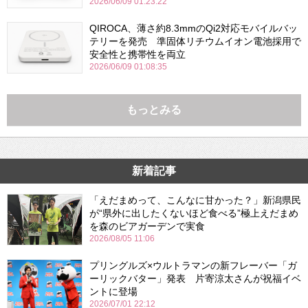
2026/06/09 01:23:22
QIROCA、薄さ約8.3mmのQi2対応モバイルバッ
テリーを発売 準固体リチウムイオン電池採用で
安全性と携帯性を両立
2026/06/09 01:08:35
もっとみる
新着記事
「えだまめって、こんなに甘かった？」新潟県民
が“県外に出したくないほど食べる”極上えだまめ
を森のビアガーデンで実食
2026/08/05 11:06
プリングルズ×ウルトラマンの新フレーバー「ガ
ーリックバター」発表 片寄涼太さんが祝福イベ
ントに登場
2026/07/01 22:12