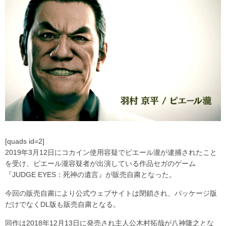
[quads id=2]
2019年3月12日にコカイン使用容疑でピエール瀧が逮捕されたこと
を受け、ピエール瀧容疑者が出演している作品セガのゲーム
『JUDGE EYES：死神の遺言』が販売自粛となった。
今回の販売自粛により公式ウェブサイトは閉鎖され、パッケージ版
だけでなくDL版も販売自粛となる。
同作は2018年12月13日に発売され主人公木村拓哉が八神隆之とな