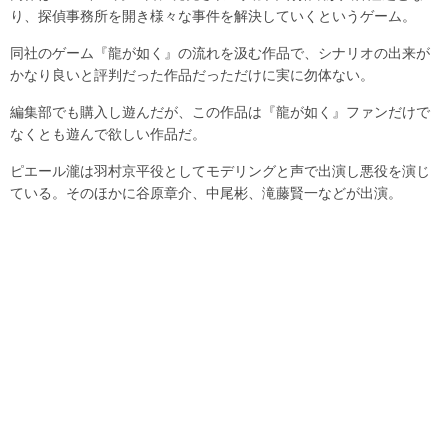
り、探偵事務所を開き様々な事件を解決していくというゲーム。
同社のゲーム『龍が如く』の流れを汲む作品で、シナリオの出来が
かなり良いと評判だった作品だっただけに実に勿体ない。
編集部でも購入し遊んだが、この作品は『龍が如く』ファンだけで
なくとも遊んで欲しい作品だ。
ピエール瀧は羽村京平役としてモデリングと声で出演し悪役を演じ
ている。そのほかに谷原章介、中尾彬、滝藤賢一などが出演。