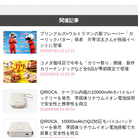
関連記事
プリングルズ×ウルトラマンの新フレーバー「ガ
ーリックバター」発表 片寄涼太さんが祝福イベ
ントに登場
2026/07/01 22:12:21
コメダ珈琲店で今年も「カリー祭り」開催 新作
カリーナンドッグなど全6品が季節限定で登場
2026/06/16 15:52:30
QIROCA、ケーブル内蔵の10000mAhモバイルバ
ッテリーを発売 準固体リチウムイオン電池採用
で安全性と携帯性を両立
2026/06/09 01:40:54
QIROCA、10000mAhのQi2対応モバイルバッテ
リーを発売 準固体リチウムイオン電池搭載で大
容量と安全性を両立