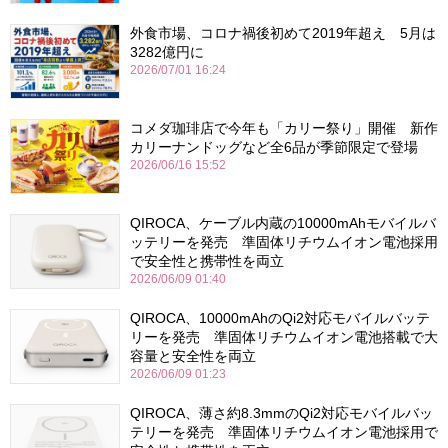
外食市場、コロナ禍後初めて2019年超え 5月は
3282億円に
2026/07/01 16:24
コメダ珈琲店で今年も「カリー祭り」開催 新作
カリーナンドッグなど全6品が季節限定で登場
2026/06/16 15:52
QIROCA、ケーブル内蔵の10000mAhモバイルバ
ッテリーを発売 準固体リチウムイオン電池採用
で安全性と携帯性を両立
2026/06/09 01:40
QIROCA、10000mAhのQi2対応モバイルバッテ
リーを発売 準固体リチウムイオン電池搭載で大
容量と安全性を両立
2026/06/09 01:23
QIROCA、薄さ約8.3mmのQi2対応モバイルバッ
テリーを発売 準固体リチウムイオン電池採用で