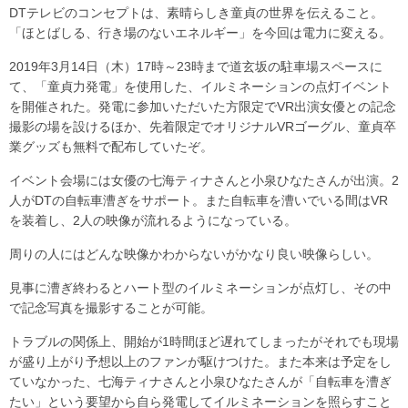
DTテレビのコンセプトは、素晴らしき童貞の世界を伝えること。
「ほとばしる、行き場のないエネルギー」を今回は電力に変える。
2019年3月14日（木）17時～23時まで道玄坂の駐車場スペースに
て、「童貞力発電」を使用した、イルミネーションの点灯イベント
を開催された。発電に参加いただいた方限定でVR出演女優との記念
撮影の場を設けるほか、先着限定でオリジナルVRゴーグル、童貞卒
業グッズも無料で配布していたぞ。
イベント会場には女優の七海ティナさんと小泉ひなたさんが出演。2
人がDTの自転車漕ぎをサポート。また自転車を漕いでいる間はVR
を装着し、2人の映像が流れるようになっている。
周りの人にはどんな映像かわからないがかなり良い映像らしい。
見事に漕ぎ終わるとハート型のイルミネーションが点灯し、その中
で記念写真を撮影することが可能。
トラブルの関係上、開始が1時間ほど遅れてしまったがそれでも現場
が盛り上がり予想以上のファンが駆けつけた。また本来は予定をし
ていなかった、七海ティナさんと小泉ひなたさんが「自転車を漕ぎ
たい」という要望から自ら発電してイルミネーションを照らすこと