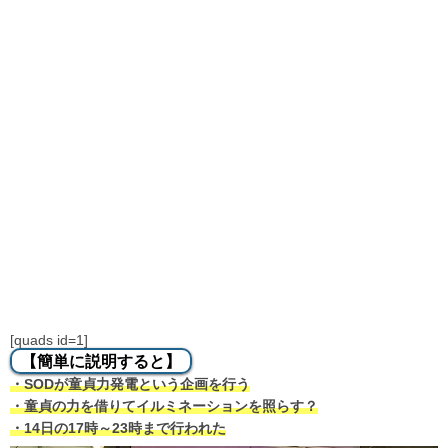
[quads id=1]
【簡単に説明すると】
・SODが童貞力発電という企画を行う
・童貞の力を借りてイルミネーションを照らす？
・14日の17時～23時まで行われた