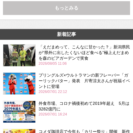
もっとみる
新着記事
「えだまめって、こんなに甘かった？」新潟県民
が“県外に出したくないほど食べる”極上えだまめ
を森のビアガーデンで実食
2026/08/05 11:06
プリングルズ×ウルトラマンの新フレーバー「ガ
ーリックバター」発表 片寄涼太さんが祝福イベ
ントに登場
2026/07/01 22:12
外食市場、コロナ禍後初めて2019年超え 5月は
3282億円に
2026/07/01 16:24
コメダ珈琲店で今年も「カリー祭り」開催 新作