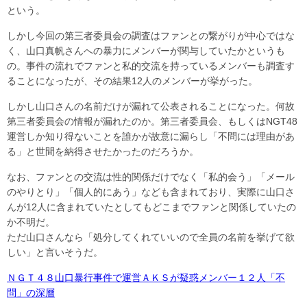
という。
しかし今回の第三者委員会の調査はファンとの繋がりが中心ではな
く、山口真帆さんへの暴力にメンバーが関与していたかというも
の。事件の流れでファンと私的交流を持っているメンバーも調査す
ることになったが、その結果12人のメンバーが挙がった。
しかし山口さんの名前だけが漏れて公表されることになった。何故
第三者委員会の情報が漏れたのか。第三者委員会、もしくはNGT48
運営しか知り得ないことを誰かが故意に漏らし「不問には理由があ
る」と世間を納得させたかったのだろうか。
なお、ファンとの交流は性的関係だけでなく「私的会う」「メール
のやりとり」「個人的にあう」なども含まれており、実際に山口さ
んが12人に含まれていたとしてもどこまでファンと関係していたの
か不明だ。
ただ山口さんなら「処分してくれていいので全員の名前を挙げて欲
しい」と言いそうだ。
ＮＧＴ４８山口暴行事件で運営ＡＫＳが疑惑メンバー１２人「不
問」の深層