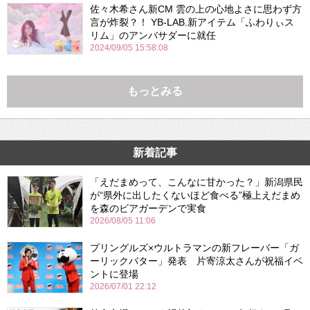
佐々木希さん新CM 雲の上の心地よさに思わず方
言が炸裂？！ YB-LAB.新アイテム「ふわりぃス
リム」のアンバサダーに就任
2024/09/05 15:58:08
もっとみる
新着記事
「えだまめって、こんなに甘かった？」新潟県民
が“県外に出したくないほど食べる”極上えだまめ
を森のビアガーデンで実食
2026/08/05 11:06
プリングルズ×ウルトラマンの新フレーバー「ガ
ーリックバター」発表 片寄涼太さんが祝福イベ
ントに登場
2026/07/01 22:12