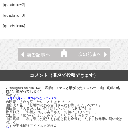
[quads id=2]
[quads id=3]
[quads id=4]
コメント（匿名で投稿できます）
2 thoughts on “NGT48 私的にファンと繋がったメンバーに山口真帆の名
前だけ挙がってしまう”
匿名
より:
19年03月25日02時49分 2:49 AM
吉田豪 「色々話したいこともあるでしょ」
須藤凜々花 「影響力のある吉田さんにお願いしたいです！」
吉田豪 「大変だよね、色々話したいこともあるでしょ」
指原莉乃 「影響力のある吉田さんにお願いしたいです！」
吉田豪 「怖かったよね。色々話したいこともあるでしょ」
山口真帆 「私を襲った犯人もお前と同じ金髪だったよ。秋元康の飼い犬は
消えろ」
さすが平成最強アイドルまほほん