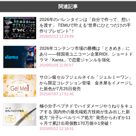
関連記事
2026年のバレンタインは「自分で作って、想い
を渡す」 TEMUで叶える“世界にひとつだけの手
作りプレゼント”！
2026/02/13 12:29:48
2026年コンテンツ市場の勝機は「ときめき」に
あり――韓国発ユニコーン企業RIDI、ショートド
ラマ「Kanta」で恋愛ジャンルを強化
2026/01/29 11:00:57
サロン級セルフジェルネイル「ジェルミーワン」
から限定コレクション登場 金木犀をイメージし
た新色が7月25日発売
2025/07/07 17:51:45
極小分子ペプチドでハイダメージやうねりをキュ
アする 国内外の最先端処方技術が生み出した新
処方 “分子レベルリペア処方” 発売からわずか11
ヶ月で累計出荷個数170万個※1突破！
2025/05/12 12:18:41