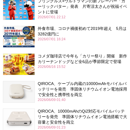
プリングルズ×ウルトラマンの新フレーバー「ガ
ーリックバター」発表 片寄涼太さんが祝福イベ
ントに登場
2026/07/01 22:12
外食市場、コロナ禍後初めて2019年超え 5月は
3282億円に
2026/07/01 16:24
コメダ珈琲店で今年も「カリー祭り」開催 新作
カリーナンドッグなど全6品が季節限定で登場
2026/06/16 15:52
QIROCA、ケーブル内蔵の10000mAhモバイルバ
ッテリーを発売 準固体リチウムイオン電池採用
で安全性と携帯性を両立
2026/06/09 01:40
QIROCA、10000mAhのQi2対応モバイルバッテ
リーを発売 準固体リチウムイオン電池搭載で大
容量と安全性を両立
2026/06/09 01:23