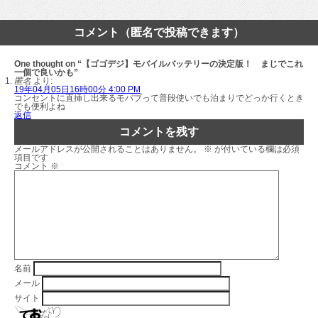
コメント（匿名で投稿できます）
One thought on “【ゴゴデジ】モバイルバッテリーの決定版！ まじでこれ
一個で良いかも”
匿名
より:
19年04月05日16時00分 4:00 PM
コンセントに直挿し出来るモバブって普段使いでも泊まりでどっか行くとき
でも便利よね
返信
コメントを残す
メールアドレスが公開されることはありません。
※
が付いている欄は必須
項目です
コメント
※
名前
メール
サイト