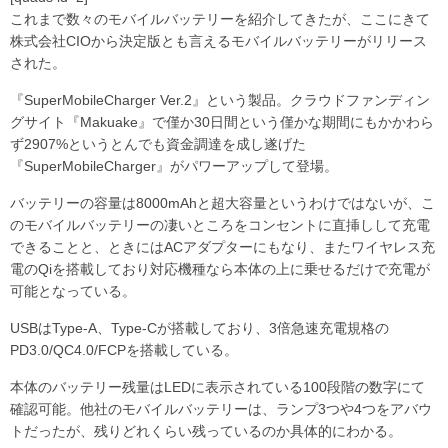
これまで数々のモバイルバッテリーを紹介してきたが、ここにきて
株式会社CIOから決定版とも言えるモバイルバッテリーがリリース
された。
『SuperMobileCharger Ver.2』という製品。クラウドファンディン
グサイト『Makuake』で僅か30日間という僅かな期間にもかかわら
ず2907%というとんでも資金調達を成し遂げた
『SuperMobileCharger』がパワーアップして登場。
バッテリーの容量は8000mAhと超大容量というわけではないが、こ
のモバイルバッテリーの凄いところをコンセントに直挿しして充電
できることと、ときにはACアダプターにもなり、またワイヤレス充
電のQiを搭載しており対応機種なら本体の上に乗せるだけで充電が
可能となっている。
USBはType-A、Type-Cが搭載しており、3倍急速充電規格の
PD3.0/QC4.0/FCPを搭載している。
本体のバッテリー残量はLEDに表示されている100段階の数字にて
確認可能。他社のモバイルバッテリーは、ランプ3つや4つをアバウ
トだったが、残りどれくらい残っているのか具体的にわかる。