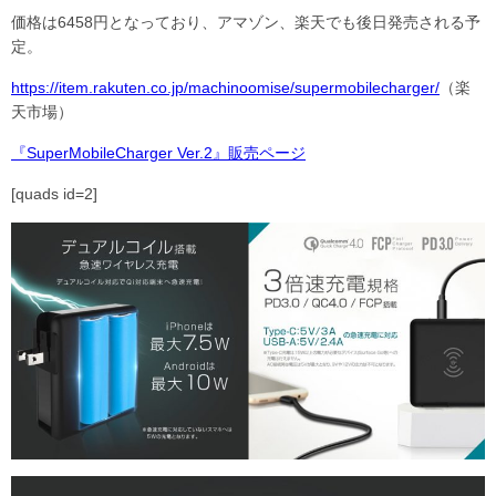
価格は6458円となっており、アマゾン、楽天でも後日発売される予
定。
https://item.rakuten.co.jp/machinoomise/supermobilecharger/
（楽
天市場）
『SuperMobileCharger Ver.2』販売ページ
[quads id=2]