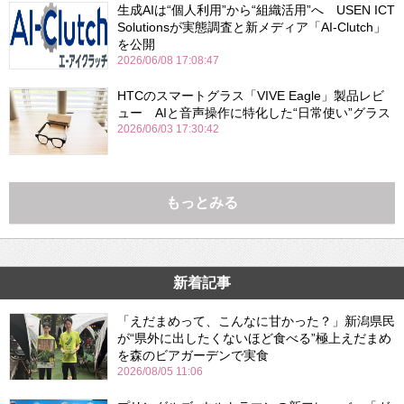
生成AIは“個人利用”から“組織活用”へ USEN ICT
Solutionsが実態調査と新メディア「AI-Clutch」
を公開
2026/06/08 17:08:47
HTCのスマートグラス「VIVE Eagle」製品レビ
ュー AIと音声操作に特化した“日常使い”グラス
2026/06/03 17:30:42
もっとみる
新着記事
「えだまめって、こんなに甘かった？」新潟県民
が“県外に出したくないほど食べる”極上えだまめ
を森のビアガーデンで実食
2026/08/05 11:06