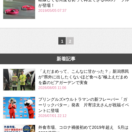
が登場！
2019/05/05 07:37
1
2
新着記事
「えだまめって、こんなに甘かった？」新潟県民
が“県外に出したくないほど食べる”極上えだまめ
を森のビアガーデンで実食
2026/08/05 11:06
プリングルズ×ウルトラマンの新フレーバー「ガ
ーリックバター」発表 片寄涼太さんが祝福イベ
ントに登場
2026/07/01 22:12
外食市場、コロナ禍後初めて2019年超え 5月は