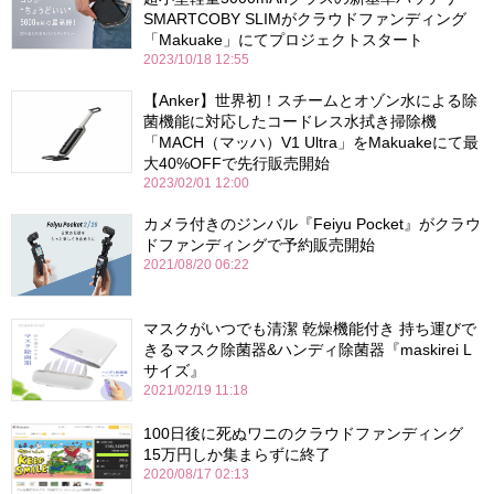
SMARTCOBY SLIMがクラウドファンディング
「Makuake」にてプロジェクトスタート
2023/10/18 12:55
【Anker】世界初！スチームとオゾン⽔による除
菌機能に対応したコードレス⽔拭き掃除機
「MACH（マッハ）V1 Ultra」をMakuakeにて最
⼤40%OFFで先⾏販売開始
2023/02/01 12:00
カメラ付きのジンバル『Feiyu Pocket』がクラウ
ドファンディングで予約販売開始
2021/08/20 06:22
マスクがいつでも清潔 乾燥機能付き 持ち運びで
きるマスク除菌器&ハンディ除菌器『maskirei L
サイズ』
2021/02/19 11:18
100日後に死ぬワニのクラウドファンディング
15万円しか集まらずに終了
2020/08/17 02:13