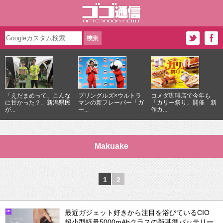
「えだまめって、こんな
プリングルズ×ウルトラ
コメダ珈琲店で今年も
に甘かった？」新潟県民
マンの新フレーバー「ガ
「カリー祭り」開催 新
が...
ー...
作カ...
Makuake
1
2
最近ガジェット好きから注目を浴びているCIO
超小型軽量5000mAhクラスの新基準バッテリー