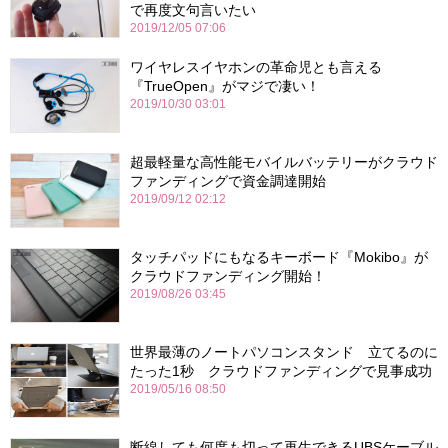
で再度文句言いたい
2019/12/05 07:06
ワイヤレスイヤホンの革命児とも言える
『TrueOpen』がマジで凄い！
2019/10/30 03:01
超最軽量な高性能モバイルバッテリーがクラウド
ファンディングで資金調達開始
2019/09/12 02:12
タッチパッドにもなるキーボード『Mokibo』が
クラウドファンディング開始！
2019/08/26 03:45
世界最薄のノートパソコンスタンド 立てるのに
たった1秒 クラウドファンディングで見事成功
2019/05/16 08:50
断線しても何度も切って再生できるUBSケーブル