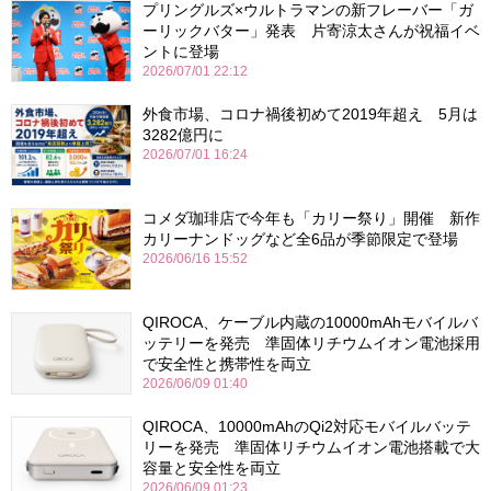
プリングルズ×ウルトラマンの新フレーバー「ガ
ーリックバター」発表 片寄涼太さんが祝福イベ
ントに登場
2026/07/01 22:12
外食市場、コロナ禍後初めて2019年超え 5月は
3282億円に
2026/07/01 16:24
コメダ珈琲店で今年も「カリー祭り」開催 新作
カリーナンドッグなど全6品が季節限定で登場
2026/06/16 15:52
QIROCA、ケーブル内蔵の10000mAhモバイルバ
ッテリーを発売 準固体リチウムイオン電池採用
で安全性と携帯性を両立
2026/06/09 01:40
QIROCA、10000mAhのQi2対応モバイルバッテ
リーを発売 準固体リチウムイオン電池搭載で大
容量と安全性を両立
2026/06/09 01:23