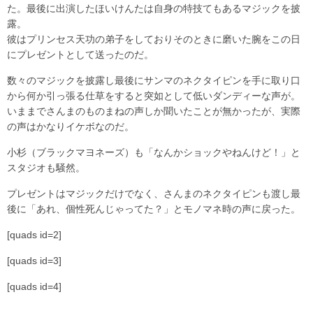
た。最後に出演したほいけんたは自身の特技てもあるマジックを披
露。
彼はプリンセス天功の弟子をしておりそのときに磨いた腕をこの日
にプレゼントとして送ったのだ。
数々のマジックを披露し最後にサンマのネクタイピンを手に取り口
から何か引っ張る仕草をすると突如として低いダンディーな声が。
いままでさんまのものまねの声しか聞いたことが無かったが、実際
の声はかなりイケボなのだ。
小杉（ブラックマヨネーズ）も「なんかショックやねんけど！」と
スタジオも騒然。
プレゼントはマジックだけでなく、さんまのネクタイピンも渡し最
後に「あれ、個性死んじゃってた？」とモノマネ時の声に戻った。
[quads id=2]
[quads id=3]
[quads id=4]