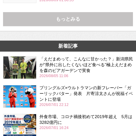
もっとみる
新着記事
「えだまめって、こんなに甘かった？」新潟県民
が“県外に出したくないほど食べる”極上えだまめ
を森のビアガーデンで実食
2026/08/05 11:06
プリングルズ×ウルトラマンの新フレーバー「ガ
ーリックバター」発表 片寄涼太さんが祝福イベ
ントに登場
2026/07/01 22:12
外食市場、コロナ禍後初めて2019年超え 5月は
3282億円に
2026/07/01 16:24