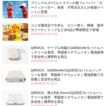
プリングルズ×ウルトラマンの新フレーバー「ガ
ーリックバター」発表 片寄涼太さんが祝福イベ
ントに登場
2026/07/01 22:12:21
コメダ珈琲店で今年も「カリー祭り」開催 新作
カリーナンドッグなど全6品が季節限定で登場
2026/06/16 15:52:30
QIROCA、ケーブル内蔵の10000mAhモバイルバ
ッテリーを発売 準固体リチウムイオン電池採用
で安全性と携帯性を両立
2026/06/09 01:40:54
QIROCA、10000mAhのQi2対応モバイルバッテ
リーを発売 準固体リチウムイオン電池搭載で大
容量と安全性を両立
2026/06/09 01:23:22
QIROCA、薄さ約8.3mmのQi2対応モバイルバッ
テリーを発売 準固体リチウムイオン電池採用で
安全性と携帯性を両立
2026/06/09 01:08:35