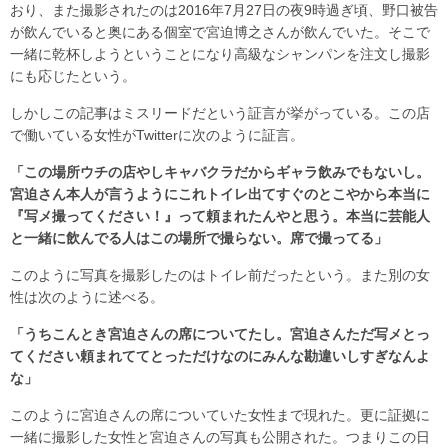
おり、また撮影されたのは2016年7月27日の夜9時過ぎ頃、野口被告
が飲んでいると奥にある個室で宮迫博之さんが飲んでいた。そこで
一緒に乾杯しようということになり高級なシャンパンを注文し撮影
にも応じたという。
しかしこの記事はミスリードだという証言が挙がっている。この店
で働いている女性がTwitterに次のように証言。
「この場所ウチの店やしキャバクラだからギャラ飲みでもないし。
宮迫さん本人が言うようにこれトイレ出てすぐのとこやから本当に
『写メ撮ってください！』って頼まれたんやと思う。本当に芸能人
と一緒に飲んでる人はこの場所で撮らない。席で撮ってる」
このように写真を撮影したのはトイレ前だったという。また別の女
性は次のように述べる。
「うちこんとき宮迫さんの席についてたし。宮迫さんただ写メとっ
てください頼まれててとっただけなのにみんな勘違いしすぎなんよ
な」
このように宮迫さんの席についていた女性まで現れた。更に証拠に
一緒に撮影した女性と宮迫さんの写真も公開された。つまりこの日