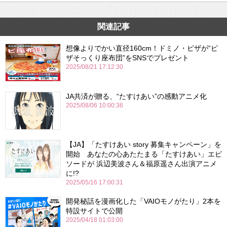
関連記事
想像よりでかい直径160cm！ドミノ・ピザが“ピ
ザそっくり座布団”をSNSでプレゼント
2025/08/21 17:12:30
JA共済が贈る、“たすけあい”の感動アニメ化
2025/08/06 10:00:36
【JA】「たすけあい story 募集キャンペーン」を
開始 あなたの心あたたまる「たすけあい」エピ
ソードが 浜辺美波さん＆福原遥さん出演アニメ
に!?
2025/05/16 17:00:31
開発秘話を漫画化した「VAIOモノがたり」2本を
特設サイトで公開
2025/04/18 01:03:00