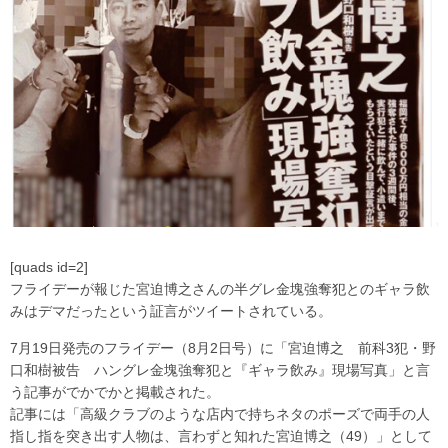
[quads id=2]
フライデーが報じた宮迫博之さんの半グレ金塊強奪犯とのギャラ飲
みはデマだったという証言がツイートされている。
7月19日発売のフライデー（8月2日号）に「宮迫博之 前科3犯・野
口和樹被告 ハングレ金塊強奪犯と『ギャラ飲み』現場写真」と言
う記事がでかでかと掲載された。
記事には「高級クラブのような店内で持ちネタのポーズで両手の人
指し指を突き出す人物は、言わずと知れた宮迫博之（49）」として