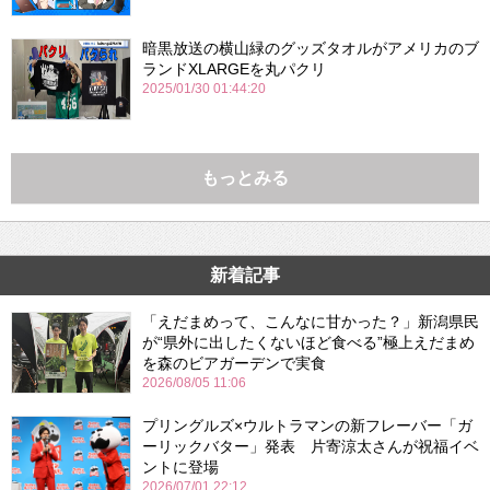
暗黒放送の横山緑のグッズタオルがアメリカのブ
ランドXLARGEを丸パクリ
2025/01/30 01:44:20
もっとみる
新着記事
「えだまめって、こんなに甘かった？」新潟県民
が“県外に出したくないほど食べる”極上えだまめ
を森のビアガーデンで実食
2026/08/05 11:06
プリングルズ×ウルトラマンの新フレーバー「ガ
ーリックバター」発表 片寄涼太さんが祝福イベ
ントに登場
2026/07/01 22:12