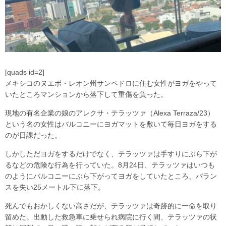
[quads id=2]
メキシコのヌエボ・レオン州サンペドロに住む女性がヨガをやって
いたところマンションから落下して重傷を負った。
現地の有名企業の娘のアレクサ・テラッツァ（Alexa Terraza/23）
という名の女性はバルコニーにヨガマットを敷いて毎日ヨガをする
のが日課だった。
しかしただヨガをするだけでなく、テラッツァは手すりにぶら下が
るなどの危険な行為を行っていた。8月24日、テラッツァはいつも
のようにバルコニーにぶら下がってヨガをしていたところ、バラン
スを失い25メートル下に落下。
死んでもおかしくない高さだが、テラッツァは奇跡的に一命を取り
留めた。出動した救急車に乗せられ病院に行く間、テラッツァの状