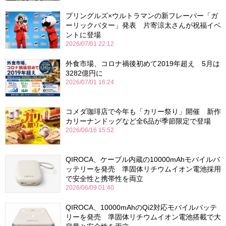
プリングルズ×ウルトラマンの新フレーバー「ガ
ーリックバター」発表 片寄涼太さんが祝福イベ
ントに登場
2026/07/01 22:12
外食市場、コロナ禍後初めて2019年超え 5月は
3282億円に
2026/07/01 16:24
コメダ珈琲店で今年も「カリー祭り」開催 新作
カリーナンドッグなど全6品が季節限定で登場
2026/06/16 15:52
QIROCA、ケーブル内蔵の10000mAhモバイルバ
ッテリーを発売 準固体リチウムイオン電池採用
で安全性と携帯性を両立
2026/06/09 01:40
QIROCA、10000mAhのQi2対応モバイルバッテ
リーを発売 準固体リチウムイオン電池搭載で大