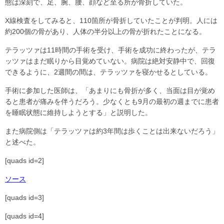
態は深刻で、足、腕、腰、顔など至る所が骨折していた。
X線検査をしてみると、110箇所が骨折していたことが判明。人には
約200個の骨があり、人体の半分以上の骨が折れたことになる。
テラッツァは11時間の手術を受け、手術を成功に終わったが、テラ
ッツァはまだ眠りから目覚めていない。病院は絶対安静中で、回復
できるように、2週間の間は、テラッツァを寝かせるとしている。
手術に参加した医師は、「あまりにも骨折が多く、当面は目が覚め
ると患者が痛みを伴うだろう。少なくとも9月の最初の週までに患者
を睡眠状態に維持しようとする」と説明した。
また病院側は「テラッツァは約3年間は歩くことは出来ないだろう」
と述べた。
[quads id=2]
ソース
[quads id=3]
[quads id=4]