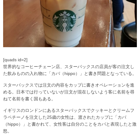
[quads id=2]
世界的なコーヒーチェーン店、スターバックスの店員が客の注文し
た飲みものの入れ物に「カバ（hippo）」と書き問題となっている。
スターバックスでは注文の内容をカップに書きオペレーションを進
める。日本では行っていないが注文が混在しないよう客に名前を尋
ねて名前を書く国もある。
イギリスのロンドンにあるスターバックスでクッキーとクリームフ
ラペチーノを注文した25歳の女性は、渡されたカップに「カバ
（hippo）」と書かれて、女性客は自分のことをカバと表現したと激
怒。