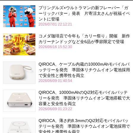
プリングルズ×ウルトラマンの新フレーバー「ガ
ーリックバター」発表 片寄涼太さんが祝福イベ
ントに登場
2026/07/01 22:12:21
コメダ珈琲店で今年も「カリー祭り」開催 新作
カリーナンドッグなど全6品が季節限定で登場
2026/06/16 15:52:30
QIROCA、ケーブル内蔵の10000mAhモバイルバ
ッテリーを発売 準固体リチウムイオン電池採用
で安全性と携帯性を両立
2026/06/09 01:40:54
QIROCA、10000mAhのQi2対応モバイルバッテ
リーを発売 準固体リチウムイオン電池搭載で大
容量と安全性を両立
2026/06/09 01:23:22
QIROCA、薄さ約8.3mmのQi2対応モバイルバッ
テリーを発売 準固体リチウムイオン電池採用で
安全性と携帯性を両立