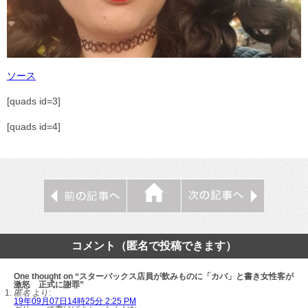
ソース
[quads id=3]
[quads id=4]
コメント（匿名で投稿できます）
One thought on “スターバックス店員が飲みものに「カバ」と書き女性客が
激怒 正式に謝罪”
匿名
より:
19年09月07日14時25分 2:25 PM