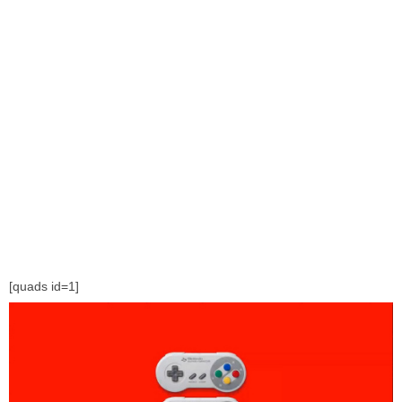
[quads id=1]