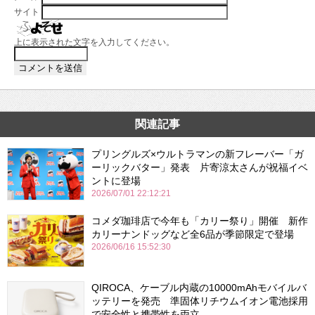
サイト
上に表示された文字を入力してください。
関連記事
プリングルズ×ウルトラマンの新フレーバー「ガ
ーリックバター」発表 片寄涼太さんが祝福イベ
ントに登場
2026/07/01 22:12:21
コメダ珈琲店で今年も「カリー祭り」開催 新作
カリーナンドッグなど全6品が季節限定で登場
2026/06/16 15:52:30
QIROCA、ケーブル内蔵の10000mAhモバイルバ
ッテリーを発売 準固体リチウムイオン電池採用
で安全性と携帯性を両立