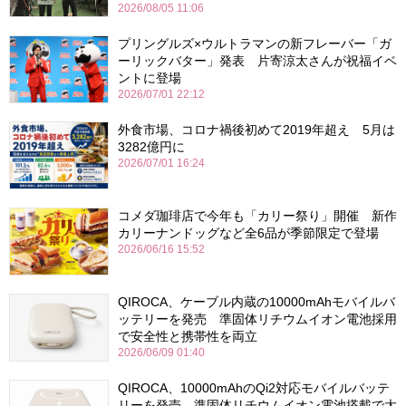
2026/08/05 11:06
プリングルズ×ウルトラマンの新フレーバー「ガ
ーリックバター」発表 片寄涼太さんが祝福イベ
ントに登場
2026/07/01 22:12
外食市場、コロナ禍後初めて2019年超え 5月は
3282億円に
2026/07/01 16:24
コメダ珈琲店で今年も「カリー祭り」開催 新作
カリーナンドッグなど全6品が季節限定で登場
2026/06/16 15:52
QIROCA、ケーブル内蔵の10000mAhモバイルバ
ッテリーを発売 準固体リチウムイオン電池採用
で安全性と携帯性を両立
2026/06/09 01:40
QIROCA、10000mAhのQi2対応モバイルバッテ
リーを発売 準固体リチウムイオン電池搭載で大