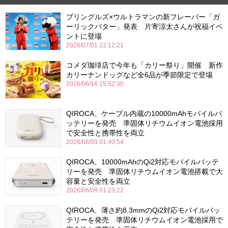
プリングルズ×ウルトラマンの新フレーバー「ガ
ーリックバター」発表 片寄涼太さんが祝福イベ
ントに登場
2026/07/01 22:12:21
コメダ珈琲店で今年も「カリー祭り」開催 新作
カリーナンドッグなど全6品が季節限定で登場
2026/06/16 15:52:30
QIROCA、ケーブル内蔵の10000mAhモバイルバ
ッテリーを発売 準固体リチウムイオン電池採用
で安全性と携帯性を両立
2026/06/09 01:40:54
QIROCA、10000mAhのQi2対応モバイルバッテ
リーを発売 準固体リチウムイオン電池搭載で大
容量と安全性を両立
2026/06/09 01:23:22
QIROCA、薄さ約8.3mmのQi2対応モバイルバッ
テリーを発売 準固体リチウムイオン電池採用で