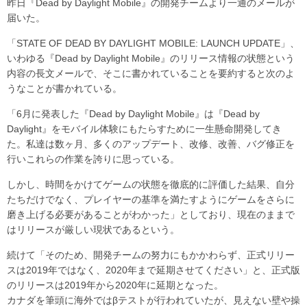
昨日『Dead by Daylight Mobile』の開発チームより一通のメールが
届いた。
「STATE OF DEAD BY DAYLIGHT MOBILE: LAUNCH UPDATE」、
いわゆる『Dead by Daylight Mobile』のリリース情報の状態という
内容の長文メールで、そこに書かれていることを要約すると次のよ
うなことが書かれている。
「6月に発表した『Dead by Daylight Mobile』は『Dead by
Daylight』をモバイル体験にもたらすために一生懸命開発してき
た。私達は数ヶ月、多くのアップデート、改修、改善、バグ修正を
行いこれらの作業を誇りに思っている。
しかし、時間をかけてゲームの状態を徹底的に評価した結果、自分
たちだけでなく、プレイヤーの基準を満たすようにゲームをさらに
磨き上げる必要があることがわかった」としており、現在のままで
はリリースが厳しい現状であるという。
続けて「そのため、開発チームの努力にもかかわらず、正式リリー
スは2019年ではなく、2020年まで延期させてください」と、正式版
のリリースは2019年から2020年に延期となった。
カナダを筆頭に海外ではβテストが行われていたが、見えない壁や操