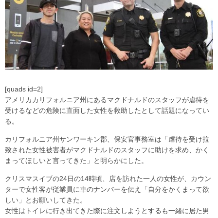
[quads id=2]
アメリカカリフォルニア州にあるマクドナルドのスタッフが虐待を
受けるなどの危険に直面した女性を救助したとして話題になってい
る。
カリフォルニア州サンワーキン郡、保安官事務室は「虐待を受け拉
致された女性被害者がマクドナルドのスタッフに助けを求め、かく
まってほしいと言ってきた」と明らかにした。
クリスマスイブの24日の14時頃、店を訪れた一人の女性が、カウン
ターで女性客が従業員に車のナンバーを伝え「自分をかくまって欲
しい」とお願いしてきた。
女性はトイレに行き出てきた際に注文しようとするも一緒に居た男