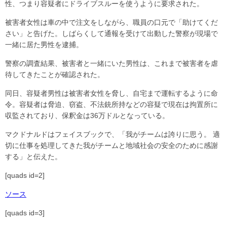
性、つまり容疑者にドライブスルーを使うように要求された。
被害者女性は車の中で注文をしながら、職員の口元で「助けてくだ
さい」と告げた。しばらくして通報を受けて出動した警察が現場で
一緒に居た男性を逮捕。
警察の調査結果、被害者と一緒にいた男性は、これまで被害者を虐
待してきたことが確認された。
同日、容疑者男性は被害者女性を脅し、自宅まで運転するように命
令。容疑者は脅迫、窃盗、不法銃所持などの容疑で現在は拘置所に
収監されており、保釈金は36万ドルとなっている。
マクドナルドはフェイスブックで、「我がチームは誇りに思う。 適
切に仕事を処理してきた我がチームと地域社会の安全のために感謝
する」と伝えた。
[quads id=2]
ソース
[quads id=3]