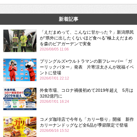
新着記事
「えだまめって、こんなに甘かった？」新潟県民
が“県外に出したくないほど食べる”極上えだまめ
を森のビアガーデンで実食
2026/08/05 11:06
プリングルズ×ウルトラマンの新フレーバー「ガ
ーリックバター」発表 片寄涼太さんが祝福イベ
ントに登場
2026/07/01 22:12
外食市場、コロナ禍後初めて2019年超え 5月は
3282億円に
2026/07/01 16:24
コメダ珈琲店で今年も「カリー祭り」開催 新作
カリーナンドッグなど全6品が季節限定で登場
2026/06/16 15:52