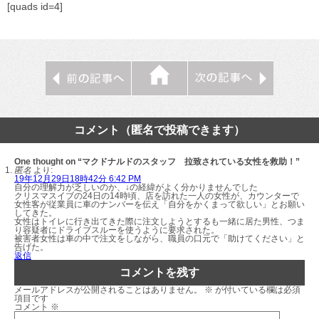
[quads id=4]
コメント（匿名で投稿できます）
One thought on “マクドナルドのスタッフ 拉致されている女性を救助！”
匿名
より:
19年12月29日18時42分 6:42 PM
自分の理解力が乏しいのか、↓の経緯がよく分かりませんでした
クリスマスイブの24日の14時頃、店を訪れた一人の女性が、カウンターで
女性客が従業員に車のナンバーを伝え「自分をかくまって欲しい」とお願い
してきた。
女性はトイレに行き出てきた際に注文しようとするも一緒に居た男性、つま
り容疑者にドライブスルーを使うように要求された。
被害者女性は車の中で注文をしながら、職員の口元で「助けてください」と
告げた。
返信
コメントを残す
メールアドレスが公開されることはありません。
※
が付いている欄は必須
項目です
コメント
※