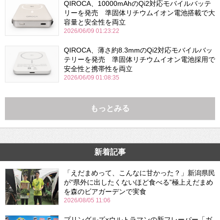
QIROCA、10000mAhのQi2対応モバイルバッテ
リーを発売 準固体リチウムイオン電池搭載で大
容量と安全性を両立
2026/06/09 01:23:22
QIROCA、薄さ約8.3mmのQi2対応モバイルバッ
テリーを発売 準固体リチウムイオン電池採用で
安全性と携帯性を両立
2026/06/09 01:08:35
もっとみる
新着記事
「えだまめって、こんなに甘かった？」新潟県民
が“県外に出したくないほど食べる”極上えだまめ
を森のビアガーデンで実食
2026/08/05 11:06
プリングルズ×ウルトラマンの新フレーバー「ガ