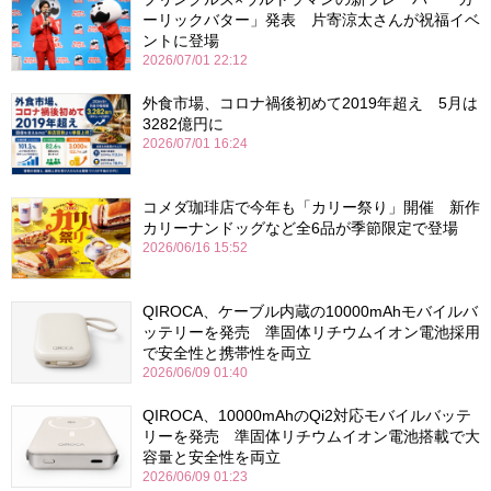
ーリックバター」発表 片寄涼太さんが祝福イベ
ントに登場
2026/07/01 22:12
外食市場、コロナ禍後初めて2019年超え 5月は
3282億円に
2026/07/01 16:24
コメダ珈琲店で今年も「カリー祭り」開催 新作
カリーナンドッグなど全6品が季節限定で登場
2026/06/16 15:52
QIROCA、ケーブル内蔵の10000mAhモバイルバ
ッテリーを発売 準固体リチウムイオン電池採用
で安全性と携帯性を両立
2026/06/09 01:40
QIROCA、10000mAhのQi2対応モバイルバッテ
リーを発売 準固体リチウムイオン電池搭載で大
容量と安全性を両立
2026/06/09 01:23