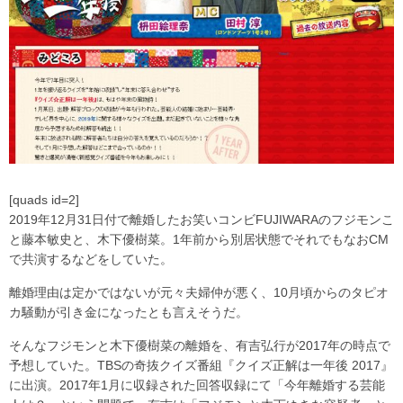
[quads id=2]
2019年12月31日付で離婚したお笑いコンビFUJIWARAのフジモンこ
と藤本敏史と、木下優樹菜。1年前から別居状態でそれでもなおCM
で共演するなどをしていた。
離婚理由は定かではないが元々夫婦仲が悪く、10月頃からのタピオ
カ騒動が引き金になったとも言えそうだ。
そんなフジモンと木下優樹菜の離婚を、有吉弘行が2017年の時点で
予想していた。TBSの奇抜クイズ番組『クイズ正解は一年後 2017』
に出演。2017年1月に収録された回答収録にて「今年離婚する芸能