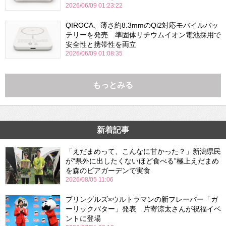
2026/06/09 01:23:22
QIROCA、薄さ約8.3mmのQi2対応モバイルバッ
テリーを発売 準固体リチウムイオン電池採用で
安全性と携帯性を両立
2026/06/09 01:08:35
もっとみる
新着記事
「えだまめって、こんなに甘かった？」新潟県民
が“県外に出したくないほど食べる”極上えだまめ
を森のビアガーデンで実食
2026/08/05 11:06
プリングルズ×ウルトラマンの新フレーバー「ガ
ーリックバター」発表 片寄涼太さんが祝福イベ
ントに登場