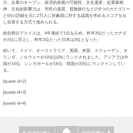
力、企業のオープン、経済的発展の可能性、文化遺産、起業家精
神、文化的影響力は、市民の資質、冒険旅行などの9つのカテゴリー
と65の詳細を元に2万人に対象国に対する認識を求めるスコアを出
し合算する方式で進められる。
総合順位でスイスは、4年連続で1位を占め、昨年3位だったカナダ
が2位に浮上し、昨年2位だった日本は3位となった。
続いて、ドイツ、オーストラリア、英国、米国、スウェーデン、オ
ランダ、ノルウェーが10位以内にランクされました。アジアでは中
国が15位、シンガポールが16位、韓国が20位にランクインしてい
る。
[quads id=2]
[quads id=3]
[quads id=4]