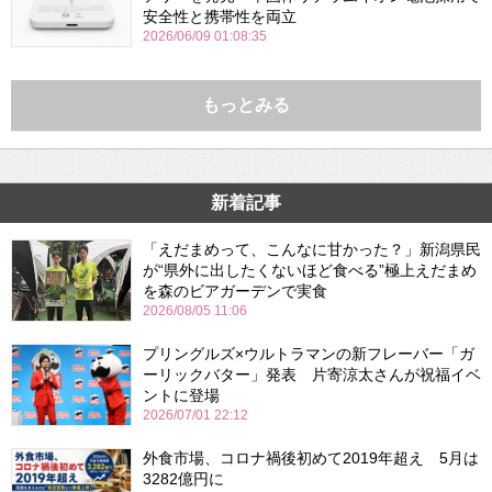
安全性と携帯性を両立
2026/06/09 01:08:35
もっとみる
新着記事
「えだまめって、こんなに甘かった？」新潟県民
が“県外に出したくないほど食べる”極上えだまめ
を森のビアガーデンで実食
2026/08/05 11:06
プリングルズ×ウルトラマンの新フレーバー「ガ
ーリックバター」発表 片寄涼太さんが祝福イベ
ントに登場
2026/07/01 22:12
外食市場、コロナ禍後初めて2019年超え 5月は
3282億円に