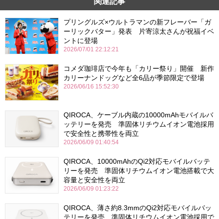
関連記事
プリングルズ×ウルトラマンの新フレーバー「ガ
ーリックバター」発表 片寄涼太さんが祝福イベ
ントに登場
2026/07/01 22:12:21
コメダ珈琲店で今年も「カリー祭り」開催 新作
カリーナンドッグなど全6品が季節限定で登場
2026/06/16 15:52:30
QIROCA、ケーブル内蔵の10000mAhモバイルバ
ッテリーを発売 準固体リチウムイオン電池採用
で安全性と携帯性を両立
2026/06/09 01:40:54
QIROCA、10000mAhのQi2対応モバイルバッテ
リーを発売 準固体リチウムイオン電池搭載で大
容量と安全性を両立
2026/06/09 01:23:22
QIROCA、薄さ約8.3mmのQi2対応モバイルバッ
テリーを発売 準固体リチウムイオン電池採用で