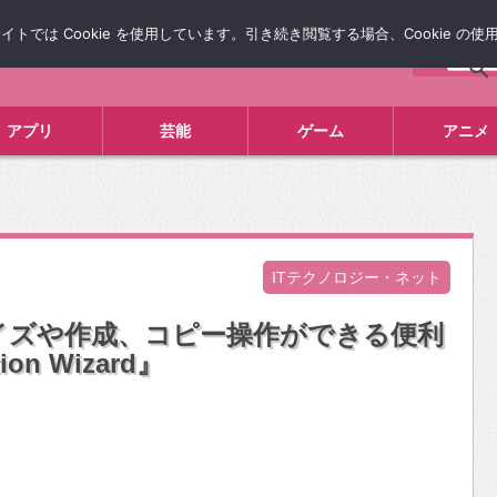
では Cookie を使用しています。引き続き閲覧する場合、Cookie の
について
広告掲載について
お問い合わせ
タレコミ
アプリ
芸能
ゲーム
アニメ
ITテクノロジー・ネット
イズや作成、コピー操作ができる便利
ion Wizard』