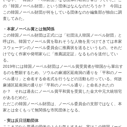
の「韓国ノーベル財団」という団体はなんなのだろうか？ 今回は
この韓国ノーベル財団が何をしている団体なのか編集部が独自に調
査してみた。
・本家ノーベル賞とは無関係
この韓国ノーベル財団は正式には「社団法人韓国ノーベル財団」と
呼ばれ、韓国でノーベル賞を取れそうな人物を見つけてきては本家
スウェーデンのノーベル委員会に推薦状を送るというもの。それだ
けでなく作家や発明家らに「推薦認定証」なるものを送付してい
る。
2019年には韓国ノーベル財団はノーベル賞受賞者が韓国から輩出す
るのを懇願するため、ソウルの麻浦区延南洞の通りを「平和のノー
ベル通り」と命名する命名式を行うなどの活動も行っている。何故
麻浦区延南洞の通りが「平和のノーベル通り」と命名されたの
か？ それは過去にノーベル賞平和賞を受賞した金大中元大統領宅
があるだめだ。
ただこの韓国ノーベル財団は、ノーベル委員会の支部ではなく、本
家とは全くもって無関係な市民団体となる。
・実は反日活動団体
ここまでなら普通の団体のような気もするが、実はこの韓国ノーベ