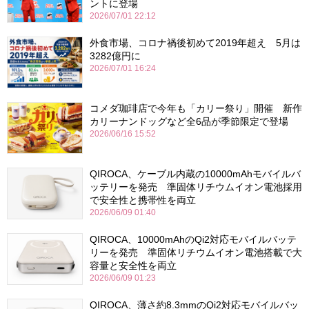
ントに登場
2026/07/01 22:12
外食市場、コロナ禍後初めて2019年超え 5月は
3282億円に
2026/07/01 16:24
コメダ珈琲店で今年も「カリー祭り」開催 新作
カリーナンドッグなど全6品が季節限定で登場
2026/06/16 15:52
QIROCA、ケーブル内蔵の10000mAhモバイルバ
ッテリーを発売 準固体リチウムイオン電池採用
で安全性と携帯性を両立
2026/06/09 01:40
QIROCA、10000mAhのQi2対応モバイルバッテ
リーを発売 準固体リチウムイオン電池搭載で大
容量と安全性を両立
2026/06/09 01:23
QIROCA、薄さ約8.3mmのQi2対応モバイルバッ