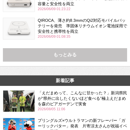
容量と安全性を両立
2026/06/09 01:23:22
QIROCA、薄さ約8.3mmのQi2対応モバイルバッ
テリーを発売 準固体リチウムイオン電池採用で
安全性と携帯性を両立
2026/06/09 01:08:35
もっとみる
新着記事
「えだまめって、こんなに甘かった？」新潟県民
が“県外に出したくないほど食べる”極上えだまめ
を森のビアガーデンで実食
2026/08/05 11:06
プリングルズ×ウルトラマンの新フレーバー「ガ
ーリックバター」発表 片寄涼太さんが祝福イベ