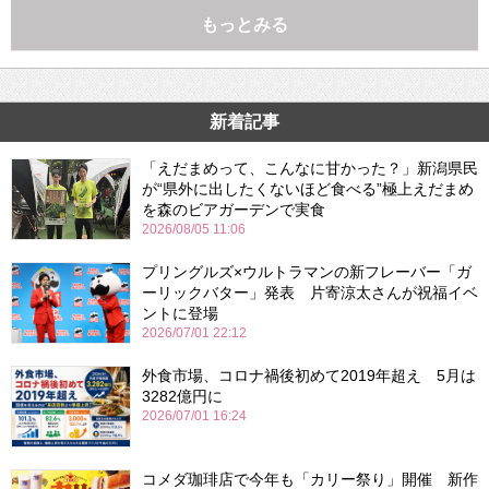
もっとみる
新着記事
「えだまめって、こんなに甘かった？」新潟県民
が“県外に出したくないほど食べる”極上えだまめ
を森のビアガーデンで実食
2026/08/05 11:06
プリングルズ×ウルトラマンの新フレーバー「ガ
ーリックバター」発表 片寄涼太さんが祝福イベ
ントに登場
2026/07/01 22:12
外食市場、コロナ禍後初めて2019年超え 5月は
3282億円に
2026/07/01 16:24
コメダ珈琲店で今年も「カリー祭り」開催 新作