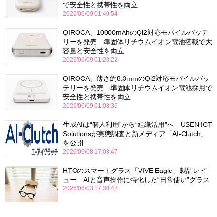
で安全性と携帯性を両立
2026/06/09 01:40:54
QIROCA、10000mAhのQi2対応モバイルバッテ
リーを発売 準固体リチウムイオン電池搭載で大
容量と安全性を両立
2026/06/09 01:23:22
QIROCA、薄さ約8.3mmのQi2対応モバイルバッ
テリーを発売 準固体リチウムイオン電池採用で
安全性と携帯性を両立
2026/06/09 01:08:35
生成AIは“個人利用”から“組織活用”へ USEN ICT
Solutionsが実態調査と新メディア「AI-Clutch」
を公開
2026/06/08 17:08:47
HTCのスマートグラス「VIVE Eagle」製品レビ
ュー AIと音声操作に特化した“日常使い”グラス
2026/06/03 17:30:42