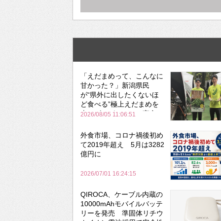
「えだまめって、こんなに
甘かった？」新潟県民
が“県外に出したくないほ
ど食べる”極上えだまめを
森のビアガーデンで実食
2026/08/05 11:06:51
外食市場、コロナ禍後初め
て2019年超え 5月は3282
億円に
2026/07/01 16:24:15
QIROCA、ケーブル内蔵の
10000mAhモバイルバッテ
リーを発売 準固体リチウ