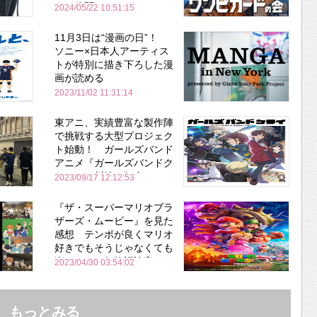
より公開
2024/05/22 10:51:15
11月3日は“漫画の日”！
ソニー×日本人アーティス
トが特別に描き下ろした漫
画が読める
2023/11/02 11:31:14
東アニ、実績豊富な製作陣
で挑戦する大型プロジェク
ト始動！ ガールズバンド
アニメ『ガールズバンドク
ライ』 川崎を舞台にリア
2023/09/17 12:12:53
ルな環境を描いた作品
『ザ・スーパーマリオブラ
ザーズ・ムービー』を見た
感想 テンポが良くマリオ
好きでもそうじゃなくても
楽しめる 何故評論家から
2023/04/30 03:54:02
酷評されたのか？
もっとみる