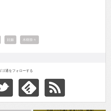
妊娠
水樹奈々
ゴゴ通をフォローする