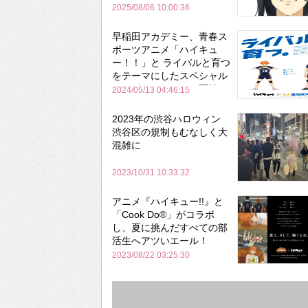
2025/08/06 10:00:36
早稲田アカデミー、青春ス
ポーツアニメ「ハイキュ
ー！！」と ライバルと育つ
をテーマにしたスペシャル
コラボレーションを開始
2024/05/13 04:46:15
2023年の渋谷ハロウィン
渋谷区の規制もむなしく大
混雑に
2023/10/31 10:33:32
アニメ『ハイキュー!!』と
「Cook Do®」がコラボ
し、夏に挑んだすべての部
活生へアツいエール！
2023/08/22 03:25:30