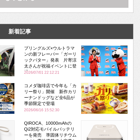
新着記事
プリングルズ×ウルトラマ
ンの新フレーバー「ガーリ
ックバター」発表 片寄涼
太さんが祝福イベントに登
場
2026/07/01 22:12:21
コメダ珈琲店で今年も「カ
リー祭り」開催 新作カリ
ーナンドッグなど全6品が
季節限定で登場
2026/06/16 15:52:30
QIROCA、10000mAhの
Qi2対応モバイルバッテリ
ーを発売 準固体リチウム