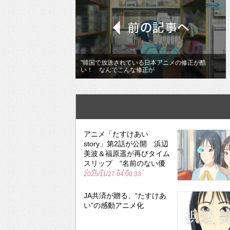
"韓国で放送されている日本アニメの修正が酷
い！ なんでこんな修正が
アニメ「たすけあい
story」第2話が公開 浜辺
美波＆福原遥が再びタイム
スリップ “名前のない優
先座席”の実話エピソード
2025/11/27 04:00:33
をアニメ化
JA共済が贈る、“たすけあ
い”の感動アニメ化