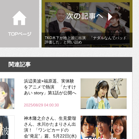
TKO木下が地上波に出演 「ナダルなんでバッド
評価した」と問い詰め
関連記事
浜辺美波×福原遥、実体験
をアニメで熱演 「たすけ
あい story」第1話が公開へ
2025/08/29 04:00:30
神木隆之介さん、生見愛瑠
さん、水川かたまりさん出
演！ 「ワンピカードの
会“発足”」篇、5月22日(水)