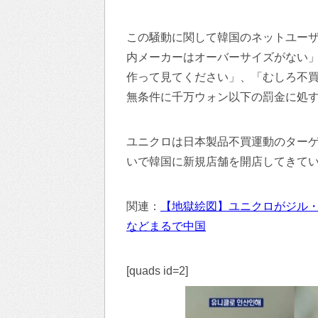
この騒動に関して韓国のネットユー
内メーカーはオーバーサイズがない
作って見てください」、「むしろ不
無条件に千万ウォン以下の罰金に処
ユニクロは日本製品不買運動のターゲ
いで韓国に新規店舗を開店してきて
関連：
【地獄絵図】ユニクロがジル
などまるで中国
[quads id=2]