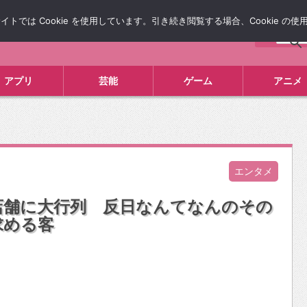
では Cookie を使用しています。引き続き閲覧する場合、Cookie の
について
広告掲載について
お問い合わせ
タレコミ
アプリ
芸能
ゲーム
アニメ
エンタメ
店舗に大行列 反日なんてなんのその
求める客