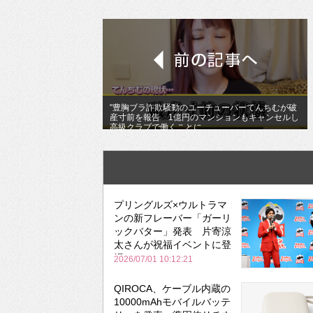
"豊胸ブラ詐欺騒動のユーチューバーてんちむが破
産寸前を報告 1億円のマンションもキャンセルし
高級クラブで働くことに
プリングルズ×ウルトラマ
ンの新フレーバー「ガーリ
ックバター」発表 片寄涼
太さんが祝福イベントに登
場
2026/07/01 10:12:21
QIROCA、ケーブル内蔵の
10000mAhモバイルバッテ