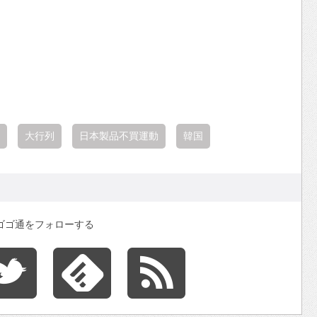
大行列
日本製品不買運動
韓国
ゴゴ通をフォローする