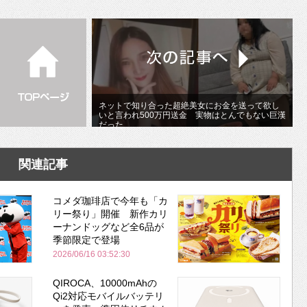
ネットで知り合った超絶美女にお金を送って欲し
いと言われ500万円送金 実物はとんでもない巨漢
だった
関連記事
コメダ珈琲店で今年も「カ
リー祭り」開催 新作カリ
ーナンドッグなど全6品が
季節限定で登場
2026/06/16 03:52:30
QIROCA、10000mAhの
Qi2対応モバイルバッテリ