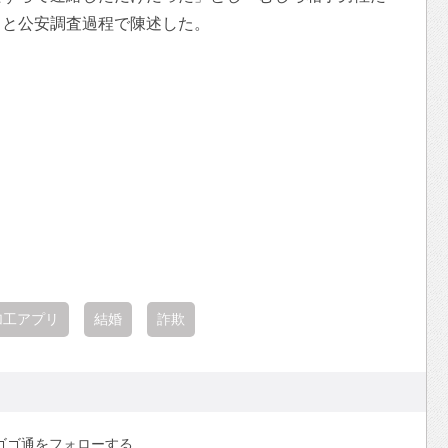
」と公安調査過程で陳述した。
加工アプリ
結婚
詐欺
ゴゴ通をフォローする