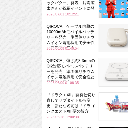
ックバター」発表 片寄涼
太さんが祝福イベントに登
場
2026/07/01 10:12:21
QIROCA、ケーブル内蔵の
10000mAhモバイルバッテ
リーを発売 準固体リチウ
ムイオン電池採用で安全性
と携帯性を両立
2026/06/09 01:40:54
QIROCA、薄さ約8.3mmの
Qi2対応モバイルバッテリ
ーを発売 準固体リチウム
イオン電池採用で安全性と
携帯性を両立
2026/06/09 01:08:35
『ドラクエXII』開発仕切り
直しでサブタイトルも変
更 新たな名前は『ドラゴ
ンクエストXII 夢の彼方
へ』
2026/05/28 12:00:38