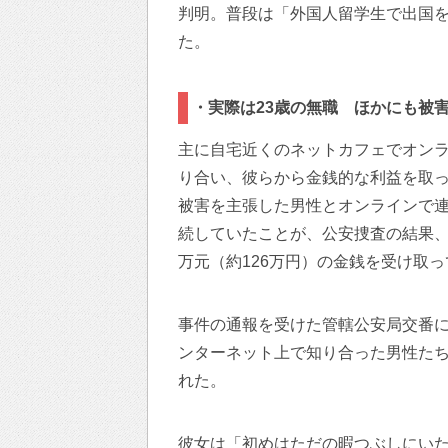
判明。普段は「外国人留学生で出国を
た。
・実際は23歳の無職 ほかにも被
主に自宅近くのネットカフェでオン
り合い、彼らから金銭的な利益を取
被害を主張した男性とオンラインで連
続していたことが、公安捜査の結果、
万元（約126万円）の金銭を受け取
事件の通報を受けた管轄公安局交番
ンターネット上で知り合った男性た
れた。
彼女は「初めはただの暇つぶしにい