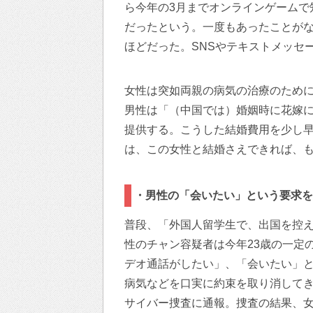
ら今年の3月までオンラインゲームで
だったという。一度もあったことが
ほどだった。SNSやテキストメッセ
女性は突如両親の病気の治療のため
男性は「（中国では）婚姻時に花嫁
提供する。こうした結婚費用を少し
は、この女性と結婚さえできれば、
・男性の「会いたい」という要求を
普段、「外国人留学生で、出国を控
性のチャン容疑者は今年23歳の一定
デオ通話がしたい」、「会いたい」
病気などを口実に約束を取り消して
サイバー捜査に通報。捜査の結果、