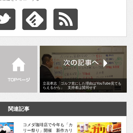
立花孝志「ゴルフ党にした理由はYouTube見ても
らえるから」 支持者は賛同せず
関連記事
コメダ珈琲店で今年も「カ
リー祭り」開催 新作カリ