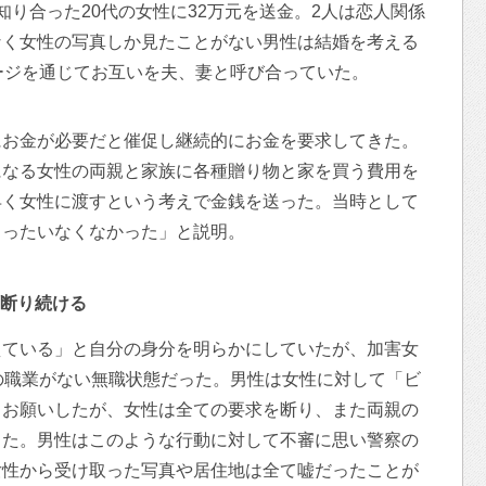
知り合った20代の女性に32万元を送金。2人は恋人関係
なく女性の写真しか見たことがない男性は結婚を考える
ージを通じてお互いを夫、妻と呼び合っていた。
にお金が必要だと催促し継続的にお金を要求してきた。
になる女性の両親と家族に各種贈り物と家を買う費用を
早く女性に渡すという考えで金銭を送った。当時として
もったいなくなかった」と説明。
断り続ける
えている」と自分の身分を明らかにしていたが、加害女
の職業がない無職状態だった。男性は女性に対して「ビ
とお願いしたが、女性は全ての要求を断り、また両親の
きた。男性はこのような行動に対して不審に思い警察の
女性から受け取った写真や居住地は全て嘘だったことが