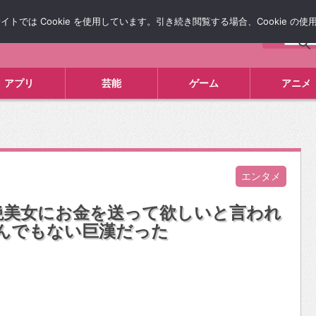
では Cookie を使用しています。引き続き閲覧する場合、Cookie の
について
広告掲載について
お問い合わせ
タレコミ
アプリ
芸能
ゲーム
アニメ
エンタメ
絶美女にお金を送って欲しいと言われ
とんでもない巨漢だった