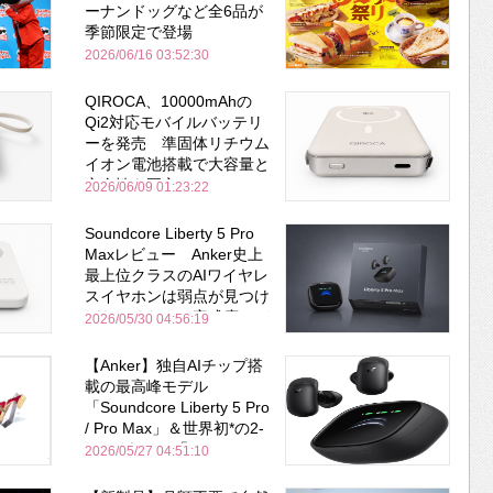
ーナンドッグなど全6品が
季節限定で登場
2026/06/16 03:52:30
QIROCA、10000mAhの
Qi2対応モバイルバッテリ
ーを発売 準固体リチウム
イオン電池搭載で大容量と
安全性を両立
2026/06/09 01:23:22
Soundcore Liberty 5 Pro
Maxレビュー Anker史上
最上位クラスのAIワイヤレ
スイヤホンは弱点が見つけ
づらいくらいの完成度にび
2026/05/30 04:56:19
びった ノイキャン性能は
Bose並み
【Anker】独自AIチップ搭
載の最高峰モデル
「Soundcore Liberty 5 Pro
/ Pro Max」＆世界初*の2-
in-1イヤホン「AeroFit 2
2026/05/27 04:51:10
Pro」が同時一挙登場！