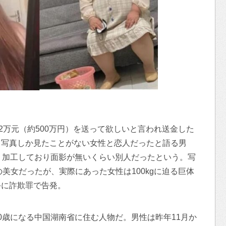
2万元（約500万円）を送って欲しいと言われ送金した
く写真しか見たことがない女性と恋人だったと語る男
り加工しており面影が無いくらい別人だったという。写
の美女だったが、実際にあった女性は100kgに迫る巨体
手に詐欺罪で告発。
0歳になる中国湖南省に住む人物だ。男性は昨年11月か