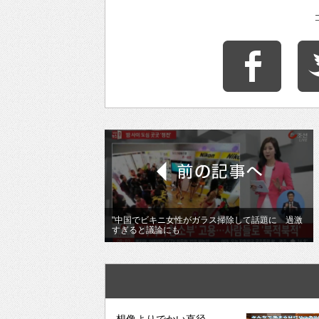
"中国でビキニ女性がガラス掃除して話題に 過激
すぎると議論にも