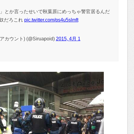
」とか言ったせいで秋葉原にめっちゃ警官居るんだ
イ奴だろこれ
pic.twitter.com/ps4u5slmft
カウント) (@Siruapoid)
2015, 4月 1