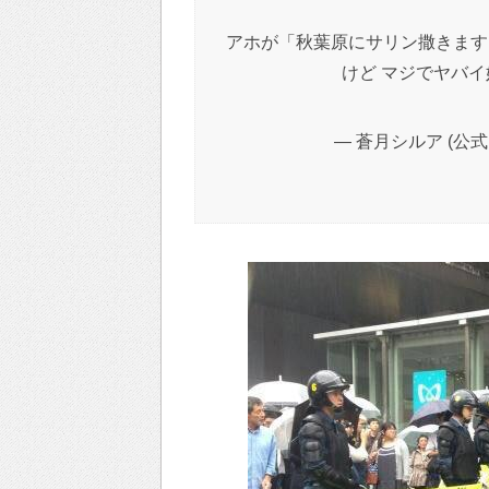
アホが「秋葉原にサリン撒きます
けど マジでヤバ
— 蒼月シルア (公式ア