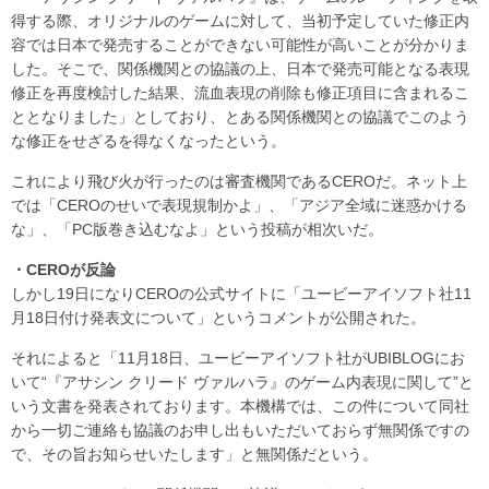
得する際、オリジナルのゲームに対して、当初予定していた修正内
容では日本で発売することができない可能性が高いことが分かりま
した。そこで、関係機関との協議の上、日本で発売可能となる表現
修正を再度検討した結果、流血表現の削除も修正項目に含まれるこ
ととなりました」としており、とある関係機関との協議でこのよう
な修正をせざるを得なくなったという。
これにより飛び火が行ったのは審査機関であるCEROだ。ネット上
では「CEROのせいで表現規制かよ」、「アジア全域に迷惑かける
な」、「PC版巻き込むなよ」という投稿が相次いだ。
・CEROが反論
しかし19日になりCEROの公式サイトに「ユービーアイソフト社11
月18日付け発表文について」というコメントが公開された。
それによると「11月18日、ユービーアイソフト社がUBIBLOGにお
いて“『アサシン クリード ヴァルハラ』のゲーム内表現に関して”と
いう文書を発表されております。本機構では、この件について同社
から一切ご連絡も協議のお申し出もいただいておらず無関係ですの
で、その旨お知らせいたします」と無関係だという。