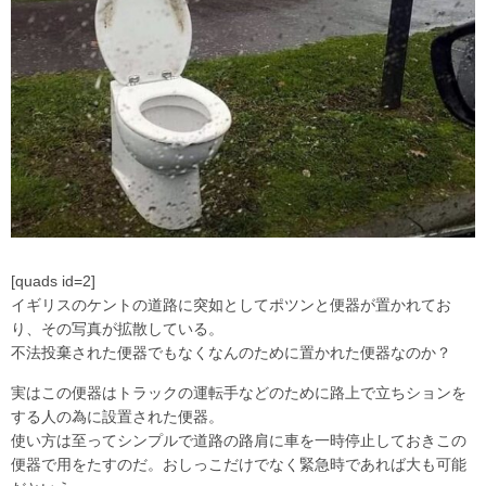
[quads id=2]
イギリスのケントの道路に突如としてポツンと便器が置かれてお
り、その写真が拡散している。
不法投棄された便器でもなくなんのために置かれた便器なのか？
実はこの便器はトラックの運転手などのために路上で立ちションを
する人の為に設置された便器。
使い方は至ってシンプルで道路の路肩に車を一時停止しておきこの
便器で用をたすのだ。おしっこだけでなく緊急時であれば大も可能