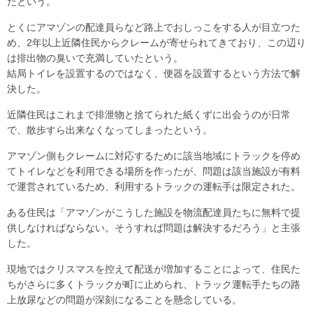
だという。
とくにアマゾンの配達員らなど路上でおしっこをする人が目立つた
め、2年以上近隣住民からクレームが寄せられてきており、この辺り
は排出物の臭いで充満していたという。
結局トイレを設置するのではなく、便器を設置するという方法で解
決した。
近隣住民はこれまで排泄物と捨てられた紙くずに出会うのが日常
で、散歩すら出来なくなってしまったという。
アマゾン側もクレームに対応するために該当地域にトラックを停め
てトイレなどを利用できる場所を作ったが、問題は該当施設が有料
で運営されているため、利用するトラックの運転手は限定された。
ある住民は「アマゾンがこうした施設を物流配達員たちに無料で提
供しなければならない。そうすれば問題は解決するだろう」と主張
した。
現地ではクリスマスを控えて配送が増加することによって、住民た
ちがさらに多くトラックが町に止められ、トラック運転手たちの路
上放尿などの問題が深刻になることを懸念している。