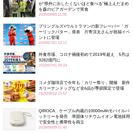
が“県外に出したくないほど食べる”極上えだまめ
を森のビアガーデンで実食
2026/08/05 11:06
プリングルズ×ウルトラマンの新フレーバー「ガ
ーリックバター」発表 片寄涼太さんが祝福イベ
ントに登場
2026/07/01 22:12
外食市場、コロナ禍後初めて2019年超え 5月は
3282億円に
2026/07/01 16:24
コメダ珈琲店で今年も「カリー祭り」開催 新作
カリーナンドッグなど全6品が季節限定で登場
2026/06/16 15:52
QIROCA、ケーブル内蔵の10000mAhモバイルバ
ッテリーを発売 準固体リチウムイオン電池採用
で安全性と携帯性を両立
2026/06/09 01:40