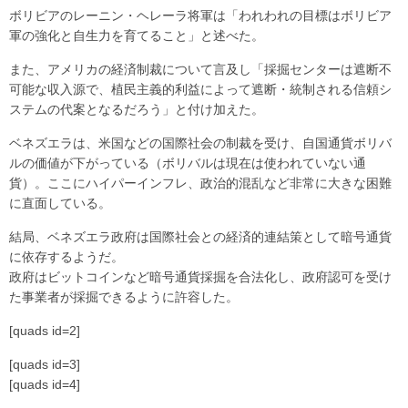
ボリビアのレーニン・ヘレーラ将軍は「われわれの目標はボリビア
軍の強化と自生力を育てること」と述べた。
また、アメリカの経済制裁について言及し「採掘センターは遮断不
可能な収入源で、植民主義的利益によって遮断・統制される信頼シ
ステムの代案となるだろう」と付け加えた。
ベネズエラは、米国などの国際社会の制裁を受け、自国通貨ボリバ
ルの価値が下がっている（ボリバルは現在は使われていない通
貨）。ここにハイパーインフレ、政治的混乱など非常に大きな困難
に直面している。
結局、ベネズエラ政府は国際社会との経済的連結策として暗号通貨
に依存するようだ。
政府はビットコインなど暗号通貨採掘を合法化し、政府認可を受け
た事業者が採掘できるように許容した。
[quads id=2]
[quads id=3]
[quads id=4]