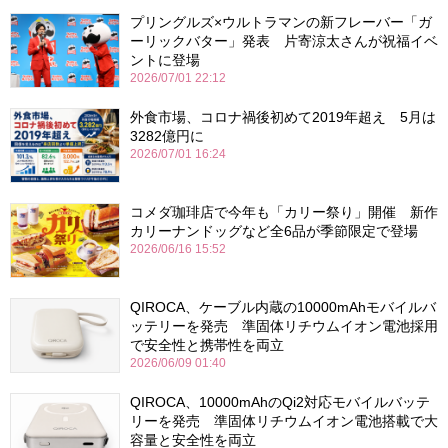
プリングルズ×ウルトラマンの新フレーバー「ガ
ーリックバター」発表 片寄涼太さんが祝福イベ
ントに登場
2026/07/01 22:12
外食市場、コロナ禍後初めて2019年超え 5月は
3282億円に
2026/07/01 16:24
コメダ珈琲店で今年も「カリー祭り」開催 新作
カリーナンドッグなど全6品が季節限定で登場
2026/06/16 15:52
QIROCA、ケーブル内蔵の10000mAhモバイルバ
ッテリーを発売 準固体リチウムイオン電池採用
で安全性と携帯性を両立
2026/06/09 01:40
QIROCA、10000mAhのQi2対応モバイルバッテ
リーを発売 準固体リチウムイオン電池搭載で大
容量と安全性を両立