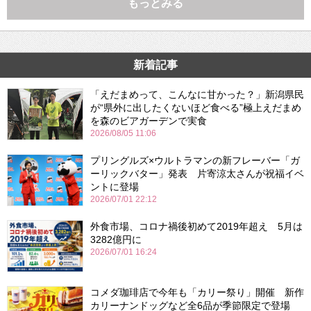
もっとみる
新着記事
「えだまめって、こんなに甘かった？」新潟県民
が“県外に出したくないほど食べる”極上えだまめ
を森のビアガーデンで実食
2026/08/05 11:06
プリングルズ×ウルトラマンの新フレーバー「ガ
ーリックバター」発表 片寄涼太さんが祝福イベ
ントに登場
2026/07/01 22:12
外食市場、コロナ禍後初めて2019年超え 5月は
3282億円に
2026/07/01 16:24
コメダ珈琲店で今年も「カリー祭り」開催 新作
カリーナンドッグなど全6品が季節限定で登場