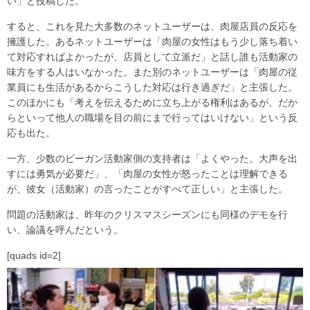
い」と投稿した。
すると、これを見た大多数のネットユーザーは、肉屋店員の反応を
擁護した。あるネットユーザーは「肉屋の女性はもう少し落ち着い
て対応すればよかったが、店員として立派だ」と話し誰も活動家の
味方をする人はいなかった。また別のネットユーザーは「肉屋の従
業員にも生活があるからこうした対応は行き過ぎだ」と主張した。
このほかにも「考えを伝えるために立ち上がる権利はあるが、だか
らといって他人の職場を目の前にまで行ってはいけない」という反
応も出た。
一方、少数のビーガン活動家側の支持者は「よくやった。大声を出
すには勇気が必要だ」、「肉屋の女性が怒ったことは理解できる
が、彼女（活動家）の言ったことがすべて正しい」と主張した。
問題の活動家は、昨年のクリスマスシーズンにも同様のデモを行
い、論議を呼んだという。
[quads id=2]