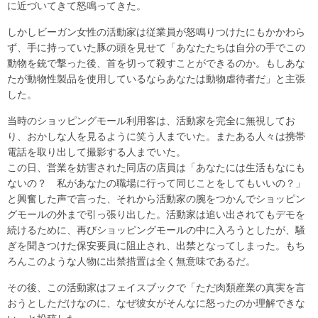
に近づいてきて怒鳴ってきた。
しかしビーガン女性の活動家は従業員が怒鳴りつけたにもかかわら
ず、手に持っていた豚の頭を見せて「あなたたちは自分の手でこの
動物を銃で撃った後、首を切って殺すことができるのか。もしあな
たが動物性製品を使用しているならあなたは動物虐待者だ」と主張
した。
当時のショッピングモール利用客は、活動家を完全に無視してお
り、おかしな人を見るように笑う人までいた。またある人々は携帯
電話を取り出して撮影する人までいた。
この日、営業を妨害された同店の店員は「あなたには生活もなにも
ないの？ 私があなたの職場に行って同じことをしてもいいの？」
と興奮した声で言った、それから活動家の腕をつかんでショッピン
グモールの外まで引っ張り出した。活動家は追い出されてもデモを
続けるために、再びショッピングモールの中に入ろうとしたが、騒
ぎを聞きつけた保安要員に阻止され、出禁となってしまった。もち
ろんこのような人物に出禁措置は全く無意味であるだ。
その後、この活動家はフェイスブックで「ただ肉類産業の真実を言
おうとしただけなのに、なぜ彼女がそんなに怒ったのか理解できな