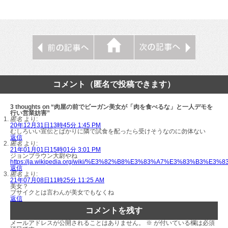
コメント（匿名で投稿できます）
3 thoughts on “肉屋の前でビーガン美女が「肉を食べるな」と一人デモを
行い営業妨害”
匿名
より:
20年12月31日13時45分 1:45 PM
むしろいい宣伝とばかりに隣で試食を配ったら受けそうなのに勿体ない
返信
匿名
より:
21年01月01日15時01分 3:01 PM
ジョンブラウン大尉やね
https://ja.wikipedia.org/wiki/%E3%82%B8%E3%83%A7%E3%8
返信
匿名
より:
21年07月08日11時25分 11:25 AM
美女？
ブサイクとは言わんが美女でもなくね
返信
コメントを残す
メールアドレスが公開されることはありません。
※
が付いている欄は必須