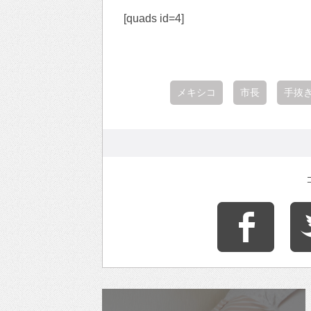
[quads id=4]
メキシコ
市長
手抜