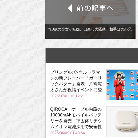
"10歳の少女が妊娠、出産し大騒動 相手は実の兄
プリングルズ×ウルトラマ
ンの新フレーバー「ガーリ
ックバター」発表 片寄涼
太さんが祝福イベントに登
場
2026/07/01 10:12:21
QIROCA、ケーブル内蔵の
10000mAhモバイルバッテ
リーを発売 準固体リチウ
ムイオン電池採用で安全性
と携帯性を両立
2026/06/09 01:40:54