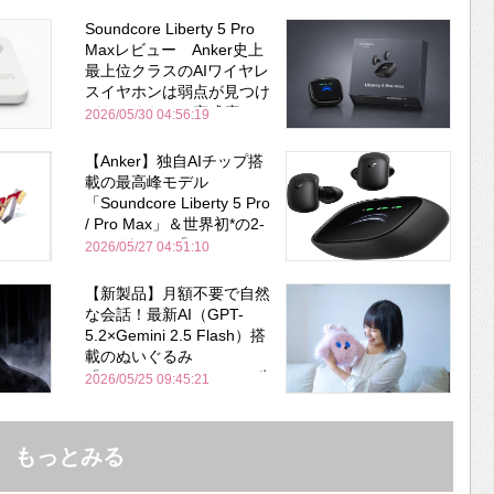
Soundcore Liberty 5 Pro
Maxレビュー Anker史上
最上位クラスのAIワイヤレ
スイヤホンは弱点が見つけ
づらいくらいの完成度にび
2026/05/30 04:56:19
びった ノイキャン性能は
Bose並み
【Anker】独自AIチップ搭
載の最高峰モデル
「Soundcore Liberty 5 Pro
/ Pro Max」＆世界初*の2-
in-1イヤホン「AeroFit 2
2026/05/27 04:51:10
Pro」が同時一挙登場！
【新製品】月額不要で自然
な会話！最新AI（GPT-
5.2×Gemini 2.5 Flash）搭
載のぬいぐるみ
「KOTTI」、Makuakeで先
2026/05/25 09:45:21
行販売開始
もっとみる