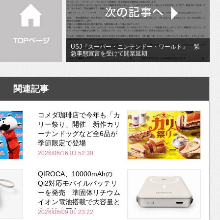
USJ『スーパー・ニンテンドー・ワールド』 緊
急事態宣言を受けて開業延期
関連記事
コメダ珈琲店で今年も「カ
リー祭り」開催 新作カリ
ーナンドッグなど全6品が
季節限定で登場
2026/06/16 03:52:30
QIROCA、10000mAhの
Qi2対応モバイルバッテリ
ーを発売 準固体リチウム
イオン電池搭載で大容量と
安全性を両立
2026/06/09 01:23:22