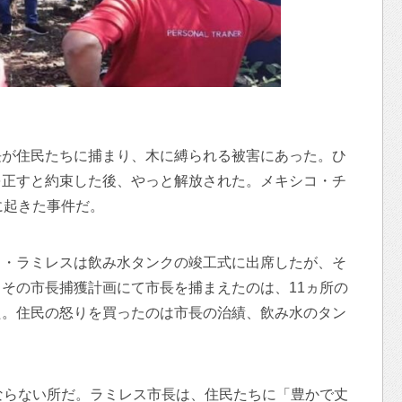
長が住民たちに捕まり、木に縛られる被害にあった。ひ
を正すと約束した後、やっと解放された。メキシコ・チ
に起きた事件だ。
ド・ラミレスは飲み水タンクの竣工式に出席したが、そ
その市長捕獲計画にて市長を捕まえたのは、11ヵ所の
た。住民の怒りを買ったのは市長の治績、飲み水のタン
ならない所だ。ラミレス市長は、住民たちに「豊かで丈