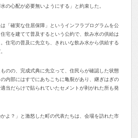
が水の心配が必要無いようにする」と約束した。
長は「確実な住居保障」というインフラプログラムを公
る住宅を建てて普及するという公約で、飲み水の供給は
う。住宅の普及に先立ち、きれいな飲み水から供給する
だ。
たものの、完成式典に先立って、住民らが確認した状態
クの内部にはすでにあちこちに亀裂があり、継ぎはぎの
で適当だらけで貼られていたセメントが剥がれた所も発
のかよ？」と激怒した町の代表たちは、会場を訪れた市
。