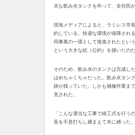
夫な飲み水タンクを作って、全住民
現地メディアによると、ラミレス市
約している。快適な環境が保障され
同事業の一環として推進されたとい
という大きな絵（公約）を描いたの
そのため、飲み水のタンクは完成し
はめちゃくちゃだった。飲み水タン
跡が残っていた。しかも補修作業ま
見された。
「こんな適当な工事で竣工式を行う
長を不意打ちし捕まえて木に縛った