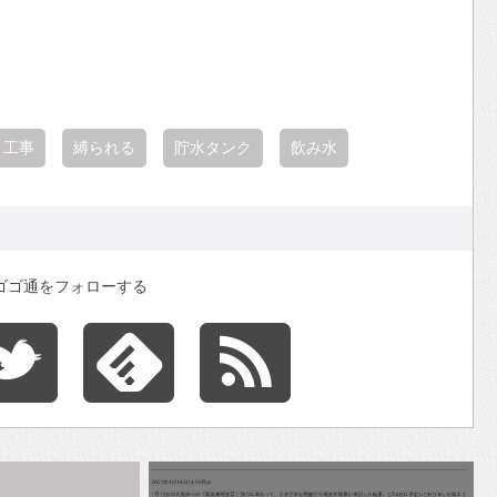
き工事
縛られる
貯水タンク
飲み水
ゴゴ通をフォローする