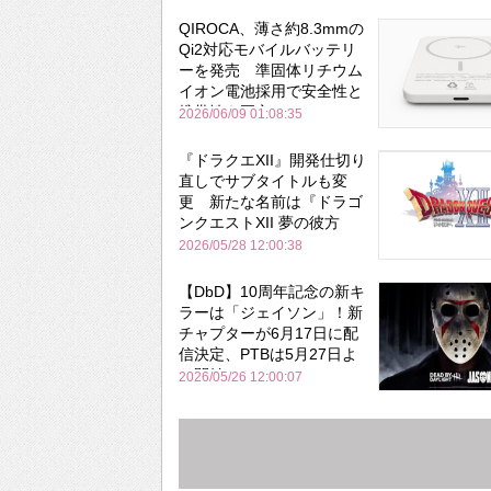
QIROCA、薄さ約8.3mmの
Qi2対応モバイルバッテリ
ーを発売 準固体リチウム
イオン電池採用で安全性と
携帯性を両立
2026/06/09 01:08:35
『ドラクエXII』開発仕切り
直しでサブタイトルも変
更 新たな名前は『ドラゴ
ンクエストXII 夢の彼方
へ』
2026/05/28 12:00:38
【DbD】10周年記念の新キ
ラーは「ジェイソン」！新
チャプターが6月17日に配
信決定、PTBは5月27日よ
り開始
2026/05/26 12:00:07