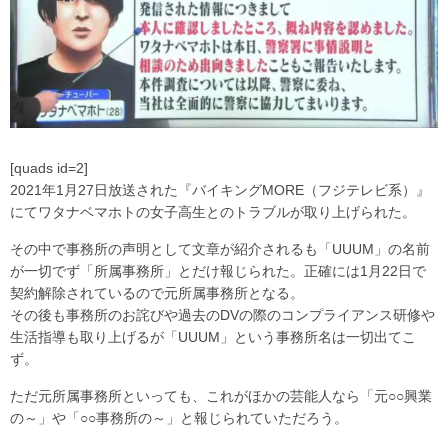
[quads id=2]
2021年1月27日放送された『バイキングMORE（フジテレビ系）』
にてワタナベマホトの女子高生とのトラブルが取り上げられた。
その中で事務所の声明として文章が紹介されるも「UUUM」の名前
が一切でず「所属事務所」とだけ報じられた。正確には1月22日で
契約解除されているので元所属事務所となる。
その後も事務所のお詫びや過去のDVの際のコンプライアンス研修や
生活指導も取り上げるが「UUUM」という事務所名は一切出てこ
ず。
ただ元所属事務所といっても、これがほかの芸能人なら「元○○興業
の～」や「○○事務所の～」と報じられていただろう。