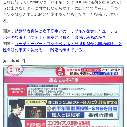
これに対してTwitterでは「バイキングでUUUMの名前を出さないよ
うに出さないように忖度しながらマホトの話してて草w」、「バイ
キングはなんでUUUMに配慮するんだろうか？」と投稿されてい
る。
関連：
結婚発表直後に女子高生とのトラブルが発覚したユーチュー
バーのワタナベマホトが警察に出向く 逮捕はあるのか？
関連：
ユーチューバーのワタナベマホトがUUUMから契約解除 女
性問題の事実を認める 「離婚も考えている」
[quads id=2]