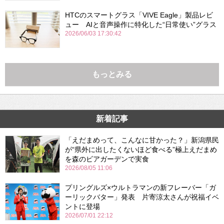
HTCのスマートグラス「VIVE Eagle」製品レビ
ュー AIと音声操作に特化した“日常使い”グラス
2026/06/03 17:30:42
もっとみる
新着記事
「えだまめって、こんなに甘かった？」新潟県民
が“県外に出したくないほど食べる”極上えだまめ
を森のビアガーデンで実食
2026/08/05 11:06
プリングルズ×ウルトラマンの新フレーバー「ガ
ーリックバター」発表 片寄涼太さんが祝福イベ
ントに登場
2026/07/01 22:12