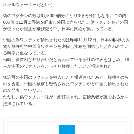
ネラルウォーターだという。
偽のワクチンの数は6万8000個分になり3億円分にもなる。この内
600個は11月に香港を経由し外国に売られた。偽ワクチンをどの国
が使ったか憶測が飛び交う中、日本に関心が集まっている。
中国の偽ワクチンが輸出されたのは昨年11月12日。日本の財界の大
物が無許可で中国産ワクチンを密輸し接種を開始したと言われてい
る時期と重なっている。
当時、菅首相と知り合いだと言われている会社の代表をはじめ、18
人が中国のワクチンをこっそり接種したことが報道された
無許可の中国のワクチンを輸入したと報道されたあと、接種そのも
のを否定。中国の検察も密輸されたワクチンがどの国に輸出された
のか発表していない。
ただし、偽ワクチン一味が一網打尽され、密輸業者が誰であるかを
把握されている。