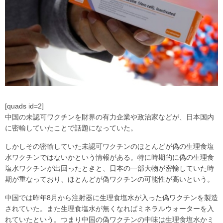
[quads id=2]
中国の未認可ワクチンを財界の有力企業や政治家などが、日本国内
に密輸していたことで話題になっていた。
しかしその密輸していた未認可ワクチンのほとんどが偽の生理食塩
水ワクチンではないかという情報がある。特に時期的に偽の生理食
塩水ワクチンが出回ったときと、日本の一部大物が密輸していた時
期が重なっており、ほとんどが偽ワクチンの可能性が高いという。
中国では昨年8月から注射器に生理食塩水が入った偽ワクチンを製造
されていた。また生理食塩水が無くなればミネラルウォーターを入
れていたという。つまり中国の偽ワクチンの中味は生理食塩水かミ