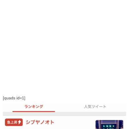
[quads id=1]