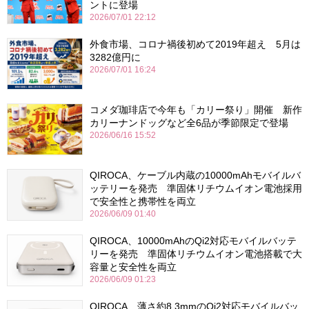
ントに登場
2026/07/01 22:12
外食市場、コロナ禍後初めて2019年超え 5月は
3282億円に
2026/07/01 16:24
コメダ珈琲店で今年も「カリー祭り」開催 新作
カリーナンドッグなど全6品が季節限定で登場
2026/06/16 15:52
QIROCA、ケーブル内蔵の10000mAhモバイルバ
ッテリーを発売 準固体リチウムイオン電池採用
で安全性と携帯性を両立
2026/06/09 01:40
QIROCA、10000mAhのQi2対応モバイルバッテ
リーを発売 準固体リチウムイオン電池搭載で大
容量と安全性を両立
2026/06/09 01:23
QIROCA、薄さ約8.3mmのQi2対応モバイルバッ