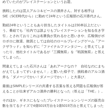
めていたのがプレイステーションというお題。
挑戦したのは芸人アルコ＆ピースの酒井さん。対する相手は
SIE（SCE時代から）に勤めて24年という広報部の石川香代さん。
勤続24年ということもあり担当したタイトルは230本以上だとい
う。番組でも「社内では誰よりもプレイステーションを知る生き字
引」とされておりこれは名勝負が見れるかと思いきや、広報側がボ
ロボロに敗退。敗因としては自社のロールプレイングゲーム『アー
クザラッド』を知らずに『ファイナルファンタジー』と答えてしま
ったり、他社タイトルであるが『三國無双』を『戦国無双』と答え
てしまった。
間違えてしまった石川さんは「あれアークなの？ 自社なのにまち
がえてしまってすいません！」と驚いた様子で、挑戦者のアルコ酒
井も「ダメージでかい！ダメージでかい！」と大喜び。
最後はSIMPLEシリーズの共通する言葉を答える問題を広報側が答
えることが出来ずアルコ酒井の勝利となった（答えは「THE」）。
そのほか、ギネスにもなったプレイステーションシリーズの販売台
数を当てるクイズで4億5019万台を1億5019万台と答えてしまった