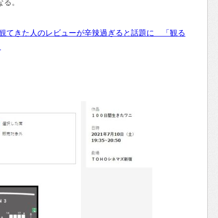
なる。
速観てきた人のレビューが辛辣過ぎると話題に 「観る
」