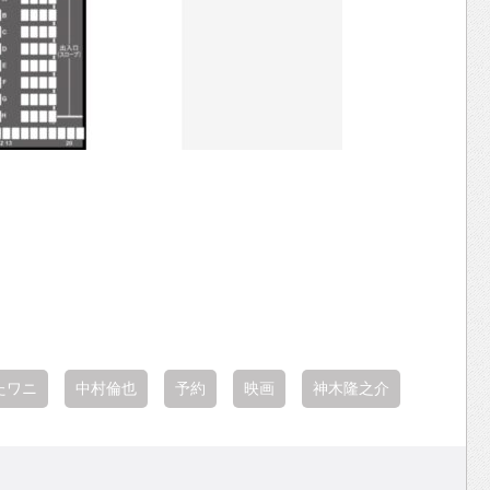
たワニ
中村倫也
予約
映画
神木隆之介