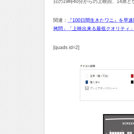
日の19時40分からの上映回、14席と
関連：
『100日間生きたワニ』を早
拷問」「上映出来る最低クオリティ
[quads id=2]