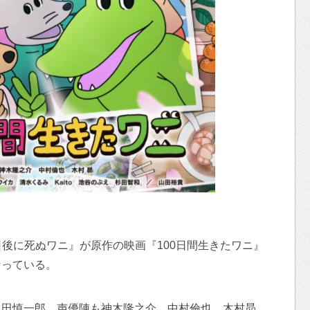
0日後に死ぬワニ』が原作の映画『100日間生きたワニ』
なっている。
上田慎一郎、声優陣も神木隆之介、中村倫也、木村昴、