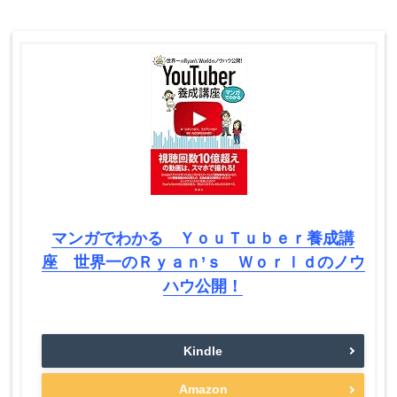
マンガでわかる ＹｏｕＴｕｂｅｒ養成講
座 世界一のＲｙａｎ’ｓ Ｗｏｒｌｄのノウ
ハウ公開！
Kindle
Amazon