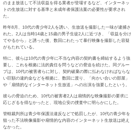
のまま放送して不法収益を得る業者が登場するなど、インターネッ
トの生放送に対する基準と未成年者保護法案の必要性が要求され
た。
昨年8月、10代の青少年2人を誘い、生放送を撮影した一味が逮捕さ
れた。2人は当時14歳と15歳の男子生徒2人に近づき、「収益を分け
てやるから」と誘った後、数回にわたって暴行映像を撮影した容疑
がもたれている。
特に、彼らは10代の青少年に不当な内容の契約書を締結するよう強
要し、これを根拠に法的責任を問うなどの脅迫を続けた。同グルー
プは、10代の被害者らに対し、契約破棄の際に払わなければならな
い巨額の違約金などを根拠に、数回に渡り、「向かい合いの部屋」
や「扇情的なインターネット生放送」への出演を強要したという。
彼らの脅迫のため、10代の被害者2人は扇情的な映像撮影の要求に
応じざるを得なかったと、現地公安の捜査中に明らかにした。
管轄裁判所は青少年保護法違反などで処罰したが、10代の青少年を
狙った不法映像撮影や扇情的な内容のインターネット生放送は絶え
なかった。