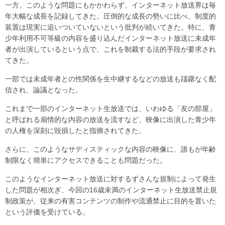
一方、このような問題にもかかわらず、インターネット放送界は毎
年大幅な成長を記録してきた。圧倒的な成長の勢いに比べ、制度的
装置は現実に追いついていないという批判が続いてきた。特に、青
少年利用不可等級の内容を盛り込んだインターネット放送に未成年
者が出演しているという点で、これを制裁する法的手段が要求され
てきた。
一部では未成年者との性関係を生中継するなどの放送も躊躇なく配
信され、論議となった。
これまで一部のインターネット生放送では、いわゆる「友の部屋」
と呼ばれる扇情的な内容の放送を流すなど、映像に出演した青少年
の人権を深刻に毀損したと指摘されてきた。
さらに、このようなサディスティックな内容の映像に、誰もが年齢
制限なく簡単にアクセスできることも問題だった。
このようなインターネット放送に対するずさんな規制によって発生
した問題が相次ぎ、今回の16歳未満のインターネット生放送禁止規
制政策が、従来の有害コンテンツの制作や流通禁止に目的を置いた
という評価を受けている。