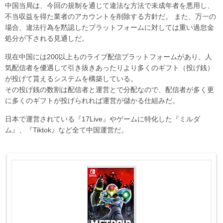
中国当局は、今回の規制を通じて違法な方法で未成年者を悪用し、
不当収益を得た業者のアカウントを削除する方針だ。 また、万一の
場合、違法行為を黙認したプラットフォームに対しては重い過怠金
処分が下される見通しだ。
現在中国には200以上ものライブ配信プラットフォームがあり、人
気配信者を優遇して引き抜きあったりより多くのギフト（投げ銭）
が投げて貰えるシステムを構築している。
その投げ銭の数割は配信者と運営とで分配なので、配信者が多く更
に多くのギフトが投げられれば運営が儲かる仕組みだ。
日本で運営されている『17Live』やゲームに特化した『ミルダ
ム』、『Tiktok』など全て中国運営だ。