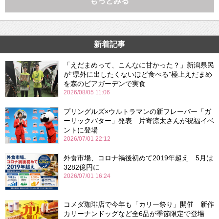
もっとみる
新着記事
「えだまめって、こんなに甘かった？」新潟県民
が“県外に出したくないほど食べる”極上えだまめ
を森のビアガーデンで実食
2026/08/05 11:06
プリングルズ×ウルトラマンの新フレーバー「ガ
ーリックバター」発表 片寄涼太さんが祝福イベ
ントに登場
2026/07/01 22:12
外食市場、コロナ禍後初めて2019年超え 5月は
3282億円に
2026/07/01 16:24
コメダ珈琲店で今年も「カリー祭り」開催 新作
カリーナンドッグなど全6品が季節限定で登場