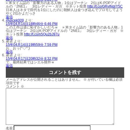
» 米タイム誌の「影響力のある人物」1位はプーチン 2位はK-POPアイド
ルの『2NE1』 3位レディー・ガガ ※ネット投票
http://t.co/GRvINdrY5C
日本人はネタで田代を1位にしたのに朝鮮人は金つぎ込んでプロモしてよう
やく2位かよだっさ
返信
@dicek009
より:
15年04月14日18時46分 6:46 PM
この工作は逆に恥ずかしいだろｗ » 米タイム誌の「影響力のある人物」1
位はプーチン 2位はK-POPアイドルの『2NE1』 3位レディー・ガガ ※
ネット投票
http://t.co/n5Qu2bJ97u
返信
匿名
より:
15年04月14日19時59分 7:59 PM
お、おぅ(^◇^;)
返信
匿名
より:
15年04月17日20時32分 8:32 PM
で、最終結果ではシエル除外ｗ
返信
コメントを残す
メールアドレスが公開されることはありません。
※
が付いている欄は必須
項目です
コメント
※
名前