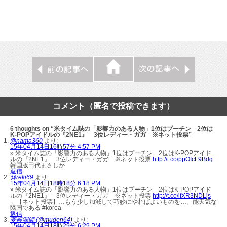
コメント（匿名で投稿できます）
6 thoughts on “米タイム誌の「影響力のある人物」1位はプーチン 2位は
K-POPアイドルの『2NE1』 3位レディー・ガガ ※ネット投票”
@nama360
より:
15年04月14日16時57分 4:57 PM
» 米タイム誌の「影響力のある人物」1位はプーチン 2位はK-POPアイド
ルの『2NE1』 3位レディー・ガガ ※ネット投票
http://t.co/ppOIcF9Bdg
韓国版田代まさしか
返信
@reki69
より:
15年04月14日18時18分 6:18 PM
» 米タイム誌の「影響力のある人物」1位はプーチン 2位はK-POPアイド
ルの『2NE1』 3位レディー・ガガ ※ネット投票
http://t.co/ifXR3NDLjs
←【ネット投票】…もう少し加減して巧妙にやればよいものを…。能天気な
隣国である #korea
返信
夢殿漏師 (@muden64)
より:
15年04月14日18時29分 6:29 PM