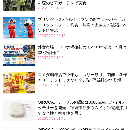
を森のビアガーデンで実食
2026/08/05 11:06
プリングルズ×ウルトラマンの新フレーバー「ガ
ーリックバター」発表 片寄涼太さんが祝福イベ
ントに登場
2026/07/01 22:12
外食市場、コロナ禍後初めて2019年超え 5月は
3282億円に
2026/07/01 16:24
コメダ珈琲店で今年も「カリー祭り」開催 新作
カリーナンドッグなど全6品が季節限定で登場
2026/06/16 15:52
QIROCA、ケーブル内蔵の10000mAhモバイルバ
ッテリーを発売 準固体リチウムイオン電池採用
で安全性と携帯性を両立
2026/06/09 01:40
QIROCA、10000mAhのQi2対応モバイルバッテ