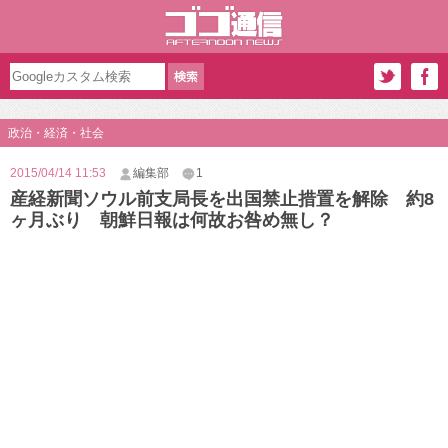
政治・経済・社会
2015/04/14 11:53
編集部
1
産経新聞ソウル前支局長を出国禁止措置を解除 約8
ヶ月ぶり 朝鮮日報は何故お咎め無し？