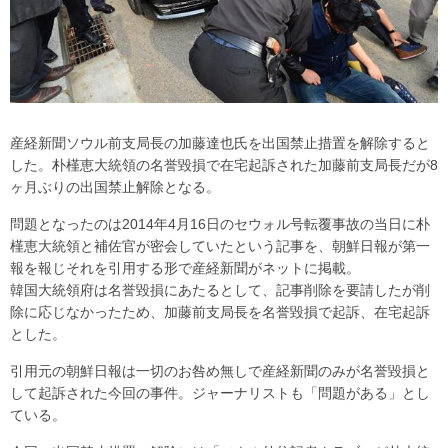
産経新聞ソウル前支局長の加藤達也氏を出国禁止措置を解除すると
した。朴槿恵大統領の名誉毀損で在宅起訴された加藤前支局長だが8
ヶ月ぶりの出国禁止解除となる。
問題となったのは2014年4月16日のセウォル号転覆事故の当日に朴
槿恵大統領と補佐官が密会していたという記事を、朝鮮日報が第一
報を報じそれを引用する形で産経新聞がネットに掲載。
韓国大統領府は名誉毀損にあたるとして、記事削除を要請したが削
除に応じなかったため、加藤前支局長を名誉毀損で起訴、在宅起訴
とした。
引用元の朝鮮日報は一切のお咎め無しで産経新聞のみが名誉毀損と
して起訴された今回の事件。ジャーナリストも「問題がある」とし
ている。