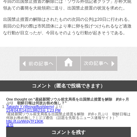
今回の出国禁止措置の解除には「ソウル外信記者クラブ」が朴大統
領あての書簡を大統領府に送り、出国禁止措置の状況を求めた。
出国禁止措置の解除はされたものの次回の公判は20日に行われる。
前回の公判の際は市民団体により車に卵を投げつけられるなど過激
な行動が目立ったが、今回もそのような行動が起きそうである。
コメント（匿名で投稿できます）
One thought on “産経新聞ソウル前支局長を出国禁止措置を解除 約8ヶ月
ぶり 朝鮮日報は何故お咎め無し？”
Takashi Y (@royalflushberry)
より:
15年04月14日13時23分 1:23 PM
“産経新聞ソウル前支局長を出国禁止措置を解除 約8ヶ月ぶり 朝鮮日報は
何故お咎め無し？ | ゴゴ通信 （話題を先取るニュース速報サイト）”
http://t.co/WrdyTF190K
返信
コメントを残す