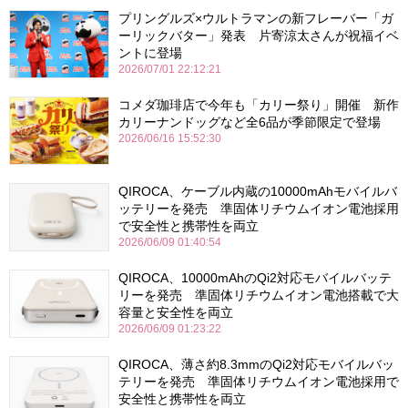
プリングルズ×ウルトラマンの新フレーバー「ガ
ーリックバター」発表 片寄涼太さんが祝福イベ
ントに登場
2026/07/01 22:12:21
コメダ珈琲店で今年も「カリー祭り」開催 新作
カリーナンドッグなど全6品が季節限定で登場
2026/06/16 15:52:30
QIROCA、ケーブル内蔵の10000mAhモバイルバ
ッテリーを発売 準固体リチウムイオン電池採用
で安全性と携帯性を両立
2026/06/09 01:40:54
QIROCA、10000mAhのQi2対応モバイルバッテ
リーを発売 準固体リチウムイオン電池搭載で大
容量と安全性を両立
2026/06/09 01:23:22
QIROCA、薄さ約8.3mmのQi2対応モバイルバッ
テリーを発売 準固体リチウムイオン電池採用で
安全性と携帯性を両立