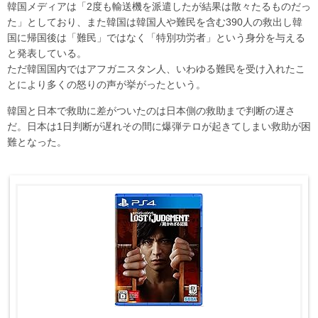
韓国メディアは「2度も輸送機を派遣したが結果は散々たるものだっ
た」としており、また韓国は韓国人や難民を含む390人の救出し韓
国に帰国後は「難民」ではなく「特別功労者」という身分を与える
と発表している。
ただ韓国国内ではアフガニスタン人、いわゆる難民を受け入れたこ
とにより多くの怒りの声が挙がったという。
韓国と日本で救助に差がついたのは日本側の救助まで判断の遅さ
だ。日本は1日判断が遅れその間に爆弾テロが起きてしまい救助が困
難となった。