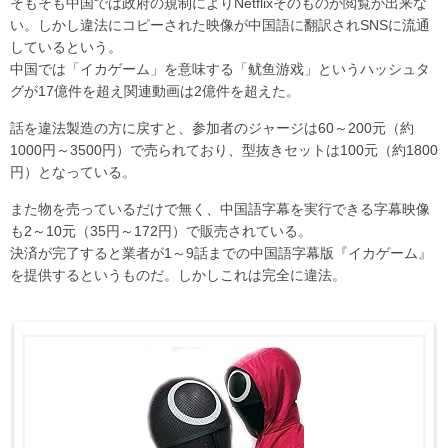
そもそも中国では政府の規制によりNetflixそのものが閲覧が出来な
い。しかし違法にコピーされた映像が中国語に翻訳されSNSに流通
しているという。
中国では「イカゲーム」を意味する「鱿鱼游戏」というハッシュタ
グが17億件を超え関連動画は2億件を超えた。
話を違法製造の方に戻すと、参加者のジャージは60～200元（約
1000円～3500円）で売られており、型抜きセットは100元（約1800
円）となっている。
また物を売っているだけで無く、中国語字幕を実行できる字幕映像
も2～10元（35円～172円）で販売されている。
決済が完了すると業者が1～9話までの中国語字幕版『イカゲーム』
を提供するというものだ。しかしこれは完全に違法。