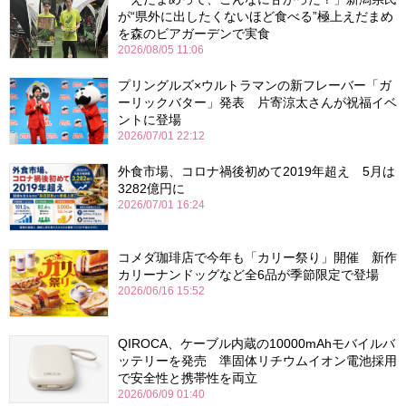
が“県外に出したくないほど食べる”極上えだまめ
を森のビアガーデンで実食
2026/08/05 11:06
プリングルズ×ウルトラマンの新フレーバー「ガ
ーリックバター」発表 片寄涼太さんが祝福イベ
ントに登場
2026/07/01 22:12
外食市場、コロナ禍後初めて2019年超え 5月は
3282億円に
2026/07/01 16:24
コメダ珈琲店で今年も「カリー祭り」開催 新作
カリーナンドッグなど全6品が季節限定で登場
2026/06/16 15:52
QIROCA、ケーブル内蔵の10000mAhモバイルバ
ッテリーを発売 準固体リチウムイオン電池採用
で安全性と携帯性を両立
2026/06/09 01:40