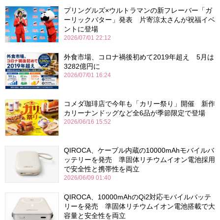
プリングルズ×ウルトラマンの新フレーバー「ガ
ーリックバター」発表 片寄涼太さんが祝福イベ
ントに登場
2026/07/01 22:12
外食市場、コロナ禍後初めて2019年超え 5月は
3282億円に
2026/07/01 16:24
コメダ珈琲店で今年も「カリー祭り」開催 新作
カリーナンドッグなど全6品が季節限定で登場
2026/06/16 15:52
QIROCA、ケーブル内蔵の10000mAhモバイルバ
ッテリーを発売 準固体リチウムイオン電池採用
で安全性と携帯性を両立
2026/06/09 01:40
QIROCA、10000mAhのQi2対応モバイルバッテ
リーを発売 準固体リチウムイオン電池搭載で大
容量と安全性を両立