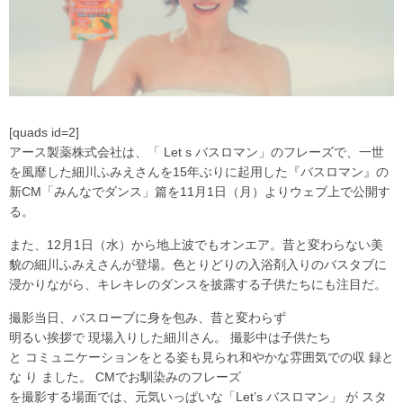
[quads id=2]
アース製薬株式会社は、「 Let s バスロマン」のフレーズで、一世
を風靡した細川ふみえさんを15年ぶりに起用した『バスロマン』の
新CM「みんなでダンス」篇を11月1日（月）よりウェブ上で公開す
る。
また、12月1日（水）から地上波でもオンエア。昔と変わらない美
貌の細川ふみえさんが登場。色とりどりの入浴剤入りのバスタブに
浸かりながら、キレキレのダンスを披露する子供たちにも注目だ。
撮影当日、バスローブに身を包み、昔と変わらず
明るい挨拶で 現場入りした細川さん。 撮影中は子供たち
と コミュニケーションをとる姿も見られ和やかな雰囲気での収 録と
な り ました。 CMでお馴染みのフレーズ
を撮影する場面では、元気いっぱいな「Let’s バスロマン」 が スタ