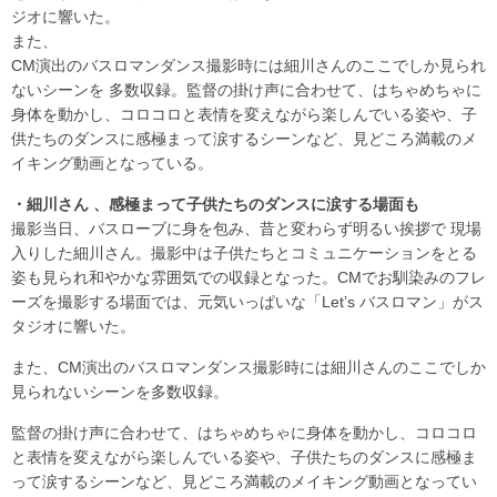
ジオに響いた。
また、
CM演出のバスロマンダンス撮影時には細川さんのここでしか見られ
ないシーンを 多数収録。監督の掛け声に合わせて、はちゃめちゃに
身体を動かし、コロコロと表情を変えながら楽しんでいる姿や、子
供たちのダンスに感極まって涙するシーンなど、見どころ満載のメ
イキング動画となっている。
・細川さん 、感極まって子供たちのダンスに涙する場面も
撮影当日、バスローブに身を包み、昔と変わらず明るい挨拶で 現場
入りした細川さん。撮影中は子供たちとコミュニケーションをとる
姿も見られ和やかな雰囲気での収録となった。CMでお馴染みのフレ
ーズを撮影する場面では、元気いっぱいな「Let’s バスロマン」がス
タジオに響いた。
また、CM演出のバスロマンダンス撮影時には細川さんのここでしか
見られないシーンを多数収録。
監督の掛け声に合わせて、はちゃめちゃに身体を動かし、コロコロ
と表情を変えながら楽しんでいる姿や、子供たちのダンスに感極ま
って涙するシーンなど、見どころ満載のメイキング動画となってい