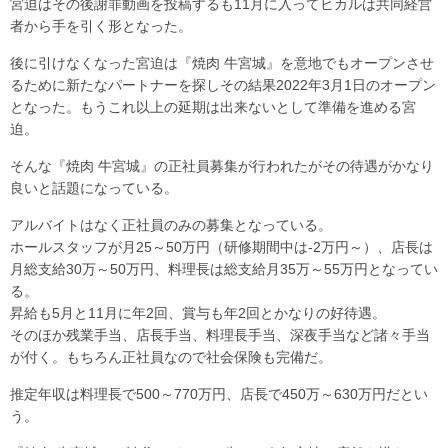
宮迫はその後謝罪動画を投稿するも11月に入ってヒカルは共同経営
者から手を引く形となった。
後に引けなくなった宮迫は『焼肉 牛宮城』を意地でもオープンさせ
るために新たなパートナーを探しその結果2022年3月1日のオープン
となった。もうこれ以上の延期は出来ないとして準備を進める宮
迫。
そんな『焼肉 牛宮城』の正社員募集が行われたがその待遇がかなり
良いと話題になっている。
アルバイトはなく正社員のみの募集となっている。
ホールスタッフが月25～50万円（研修期間中は-2万円～）、店長は
月総支給30万～50万円、料理長は総支給月35万～55万円となってい
る。
昇給も5月と11月に年2回、賞与も年2回とかなりの好待遇。
そのほか残業手当、店長手当、料理長手当、深夜手当など諸々手当
が付く。もちろん正社員なので社会保険も完備だ。
推定年収は料理長で500～770万円、店長で450万～630万円だとい
う。