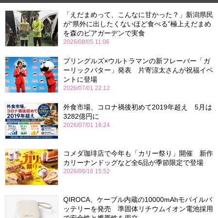
「えだまめって、こんなに甘かった？」新潟県民
が“県外に出したくないほど食べる”極上えだまめ
を森のビアガーデンで実食
2026/08/05 11:06
プリングルズ×ウルトラマンの新フレーバー「ガ
ーリックバター」発表 片寄涼太さんが祝福イベ
ントに登場
2026/07/01 22:12
外食市場、コロナ禍後初めて2019年超え 5月は
3282億円に
2026/07/01 16:24
コメダ珈琲店で今年も「カリー祭り」開催 新作
カリーナンドッグなど全6品が季節限定で登場
2026/06/16 15:52
QIROCA、ケーブル内蔵の10000mAhモバイルバ
ッテリーを発売 準固体リチウムイオン電池採用
で安全性と携帯性を両立